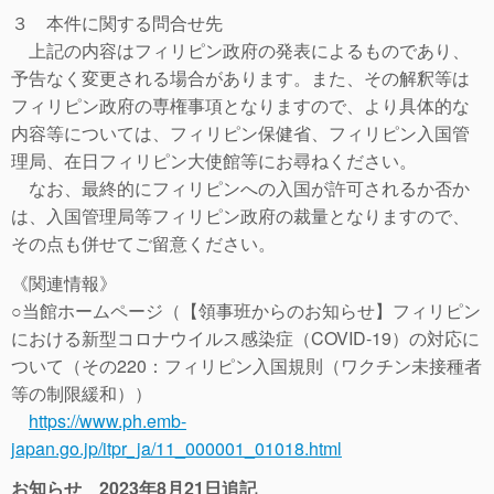
３ 本件に関する問合せ先
上記の内容はフィリピン政府の発表によるものであり、
予告なく変更される場合があります。また、その解釈等は
フィリピン政府の専権事項となりますので、より具体的な
内容等については、フィリピン保健省、フィリピン入国管
理局、在日フィリピン大使館等にお尋ねください。
なお、最終的にフィリピンへの入国が許可されるか否か
は、入国管理局等フィリピン政府の裁量となりますので、
その点も併せてご留意ください。
《関連情報》
○当館ホームページ（【領事班からのお知らせ】フィリピン
における新型コロナウイルス感染症（COVID-19）の対応に
ついて（その220：フィリピン入国規則（ワクチン未接種者
等の制限緩和））
https://www.ph.emb-
japan.go.jp/itpr_ja/11_000001_01018.html
お知らせ
2023年8月21日追記