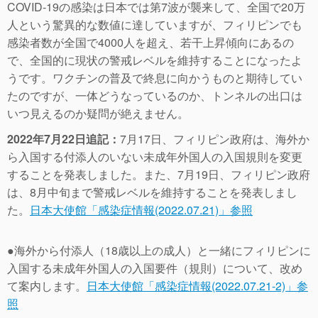
COVID-19の感染は日本では第7波が襲来して、全国で20万
人という驚異的な数値に達していますが、フィリピンでも
感染者数が全国で4000人を超え、若干上昇傾向にあるの
で、全国的に現状の警戒レベルを維持することになったよ
うです。ワクチンの普及で終息に向かうものと期待してい
たのですが、一体どうなっているのか、トンネルの出口は
いつ見えるのか疑問が絶えません。
2022年7月22日追記：
7月17日、フィリピン政府は、海外か
ら入国する付添人のいない未成年外国人の入国規則を変更
することを発表しました。また、7月19日、フィリピン政府
は、8月中旬まで警戒レベルを維持することを発表しまし
た。
日本大使館「感染症情報(2022.07.21)」参照
●
海外から付添人（18歳以上の成人）と一緒にフィリピンに
入国する未成年外国人の入国要件（規則）について、改め
て案内します。
日本大使館「感染症情報(2022.07.21-2)」参
照