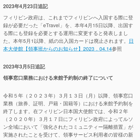
2023年4月23日追記
フィリピン政府は、これまでフィリピンへ入国する際に登
録が必要だった「eTravel」を、本年4月15日以降、出国す
る際にも登録を必要とする運用に変更すると発表しまし
た。本年5月1以降、紙の出入国カードは廃止されます。
日
本大使館【領事班からのお知らせ】2023．04.14
参照
2023年3月5日追記
領事窓口業務における来館予約制の終了について
令和５年（２０２３年）３月１３日（月）以降、領事窓口
業務（旅券、証明、戸籍・国籍等）における来館予約制を
終了します。在フィリピン日本国大使館では、令和２年
（２０２０年）３月１７日にフィリピン政府によってルソ
ン全域において「強化されたコミュニティー隔離措置」が
実施されたことを受けて、領事サービス利用者の皆様の新