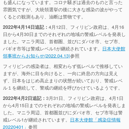
も盛んになっています。コロナ騒ぎは過去のものと言った
雰囲気ですが、大統領選挙の後に大きな感染の波がやって
くるとの観測もあり、油断は禁物です。
2022年4月14日追記：
4月12日、フィリピン政府は、4月16
日から4月30日までのそれぞれの地域の警戒レベルを発表し
ました。マニラ周辺、首都圏、並びにダバオ市、セブ市、
バギオ市等は警戒レベル1が継続されています。
日本大使館
領事班からお知らせ(2022.04.13)
参照
フィリピンの感染者は、相変わらず低レベルで推移してい
ますが、海外に目を向けると、一向に終息の方向は見え
ず、日本をはじめ高止まりの状態が続いており、警戒レベ
ル１を継続して、警戒の継続を呼びかけているようです。
2022年4月2日追記：
3月31日、フィリピン政府は、4月1日
から4月15日までのそれぞれの地域の警戒レベルを発表しま
した。マニラ周辺、首都圏並びにダバオ市、セブ市等は警
戒レベル1が継続されています。
日本大使館「感染症情報
20220401」
参照