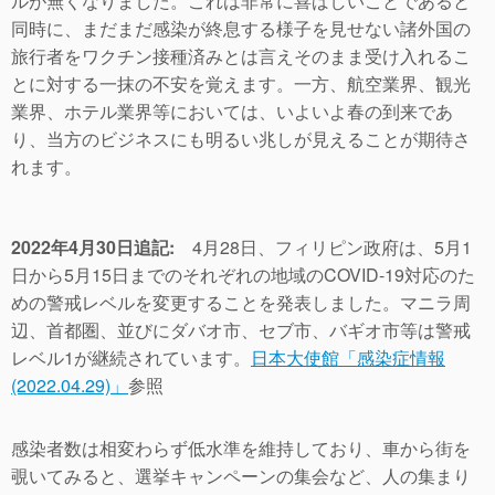
ルが無くなりました。これは非常に喜ばしいことであると
同時に、まだまだ感染が終息する様子を見せない諸外国の
旅行者をワクチン接種済みとは言えそのまま受け入れるこ
とに対する一抹の不安を覚えます。一方、航空業界、観光
業界、ホテル業界等においては、いよいよ春の到来であ
り、当方のビジネスにも明るい兆しが見えることが期待さ
れます。
2022年4月30日追記:
4月28日、フィリピン政府は、5月1
日から5月15日までのそれぞれの地域のCOVID-19対応のた
めの警戒レベルを変更することを発表しました。マニラ周
辺、首都圏、並びにダバオ市、セブ市、バギオ市等は警戒
レベル1が継続されています。
日本大使館「感染症情報
(2022.04.29)」
参照
感染者数は相変わらず低水準を維持しており、車から街を
覗いてみると、選挙キャンペーンの集会など、人の集まり