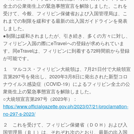
全土の公衆衛生上の緊急事態宣言を解除しました。これを
受けて、今般、フィリピン保健省および入国管理局は、こ
れまでの制限を緩和する最新の出入国ガイドラインを発表
しました。
●制限は緩和されましたが、引き続き、多くの方々に対し、
フィリピン入国の際にeTravelへの登録が求められていま
す。同eTravelは、フィリピンに到着する72時間前から登録
が可能です。
１ マルコス・フィリピン大統領は、7月21日付で大統領宣
言第297号を発出し、2020年3月8日に発出された新型コロ
ナウイルス感染症（COVID-19）によるフィリピン全土の公
衆衛生上の緊急事態宣言を解除しました。
○大統領宣言第297号（2023年）：
https://www.officialgazette.gov.ph/2023/07/21/proclamation-
no-297-s-2023/
２ これを受けて、フィリピン保健省（ＤＯＨ）および入
国管理局（ＢＩ）は、それぞれ次のとおり、最新の出入国