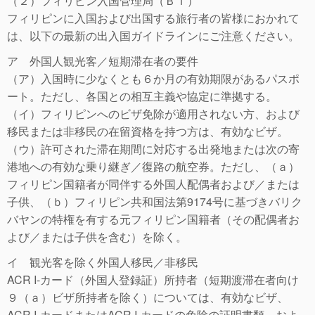
（２）フィリピン入国管理局（ＢＩ）
フィリピンに入国および出国する旅行者の皆様におかれて
は、以下の最新の出入国ガイドラインにご注意ください。
ア 外国人観光客／短期滞在者の要件
（ア）入国時に少なくとも６か月の有効期限があるパスポ
ート。ただし、各国との相互主義や協定に準拠する。
（イ）フィリピンへのビザ免除が適用されない方、および
移民または非移民の在留資格を持つ方は、有効なビザ。
（ウ）許可された滞在期間に対応する出発地または次の寄
港地への有効な乗り継ぎ／復路の航空券。ただし、（ａ）
フィリピン国籍者が同伴する外国人配偶者および／または
子供、（ｂ）フィリピン共和国法第9174号に基づきバリク
バヤンの特権を有する元フィリピン国籍者（その配偶者お
よび／または子供を含む）を除く。
イ 観光客を除く外国人移民／非移民
ACR I-カード（外国人登録証）所持者（短期渡滞在者向け
９（ａ）ビザ所持者を除く）については、有効なビザ、
ACR I-カードまたはACR I-カードの免除の証明書類、およ