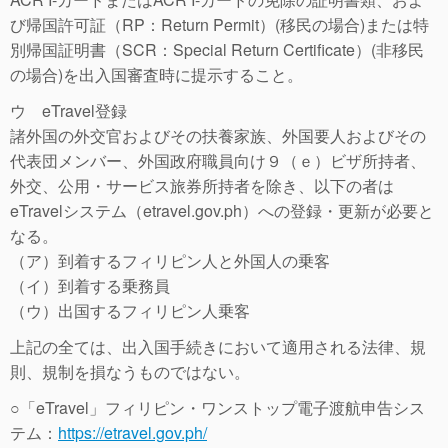
び帰国許可証（RP：Return Permit）(移民の場合)または特
別帰国証明書（SCR：Special Return Certificate）(非移民
の場合)を出入国審査時に提示すること。
ウ eTravel登録
諸外国の外交官およびその扶養家族、外国要人およびその
代表団メンバー、外国政府職員向け９（ｅ）ビザ所持者、
外交、公用・サービス旅券所持者を除き、以下の者は
eTravelシステム（etravel.gov.ph）への登録・更新が必要と
なる。
（ア）到着するフィリピン人と外国人の乗客
（イ）到着する乗務員
（ウ）出国するフィリピン人乗客
上記の全ては、出入国手続きにおいて適用される法律、規
則、規制を損なうものではない。
○「eTravel」フィリピン・ワンストップ電子渡航申告シス
テム：
https://etravel.gov.ph/