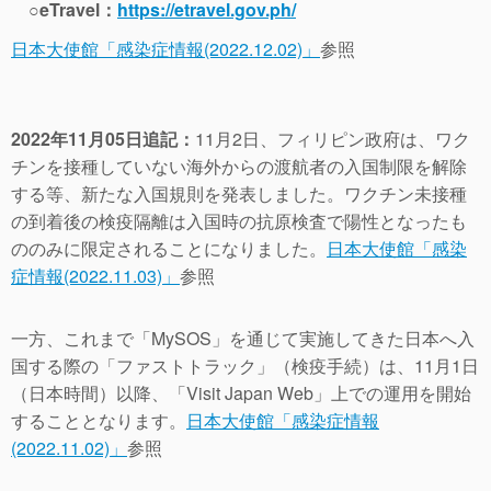
○eTravel：
https://etravel.gov.ph/
日本大使館「感染症情報(2022.12.02)」
参照
2022年11月05日追記：
11月2日、フィリピン政府は、ワク
チンを接種していない海外からの渡航者の入国制限を解除
する等、新たな入国規則を発表しました。ワクチン未接種
の到着後の検疫隔離は入国時の抗原検査で陽性となったも
ののみに限定されることになりました。
日本大使館「感染
症情報(2022.11.03)」
参照
一方、これまで「MySOS」を通じて実施してきた日本へ入
国する際の「ファストトラック」（検疫手続）は、11月1日
（日本時間）以降、「Visit Japan Web」上での運用を開始
することとなります。
日本大使館「感染症情報
(2022.11.02)」
参照