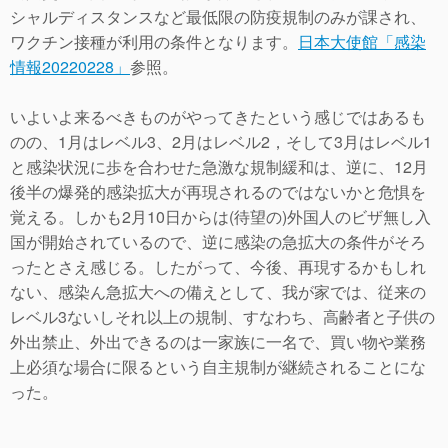
シャルディスタンスなど最低限の防疫規制のみが課され、
ワクチン接種が利用の条件となります。
日本大使館「感染
情報20220228」
参照。
いよいよ来るべきものがやってきたという感じではあるも
のの、1月はレベル3、2月はレベル2，そして3月はレベル1
と感染状況に歩を合わせた急激な規制緩和は、逆に、12月
後半の爆発的感染拡大が再現されるのではないかと危惧を
覚える。しかも2月10日からは(待望の)外国人のビザ無し入
国が開始されているので、逆に感染の急拡大の条件がそろ
ったとさえ感じる。したがって、今後、再現するかもしれ
ない、感染ん急拡大への備えとして、我が家では、従来の
レベル3ないしそれ以上の規制、すなわち、高齢者と子供の
外出禁止、外出できるのは一家族に一名で、買い物や業務
上必須な場合に限るという自主規制が継続されることにな
った。