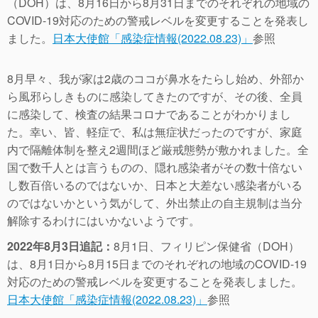
（DOH）は、8月16日から8月31日までのそれぞれの地域の
COVID-19対応のための警戒レベルを変更することを発表し
ました。
日本大使館「感染症情報(2022.08.23)」
参照
8月早々、我が家は2歳のココが鼻水をたらし始め、外部か
ら風邪らしきものに感染してきたのですが、その後、全員
に感染して、検査の結果コロナであることがわかりまし
た。幸い、皆、軽症で、私は無症状だったのですが、家庭
内で隔離体制を整え2週間ほど厳戒態勢が敷かれました。全
国で数千人とは言うものの、隠れ感染者がその数十倍ない
し数百倍いるのではないか、日本と大差ない感染者がいる
のではないかという気がして、外出禁止の自主規制は当分
解除するわけにはいかないようです。
2022年8月3日追記：
8月1日、フィリピン保健省（DOH）
は、8月1日から8月15日までのそれぞれの地域のCOVID-19
対応のための警戒レベルを変更することを発表しました。
日本大使館「感染症情報(2022.08.23)」
参照