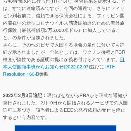
ら48時間以内に行った(RT-PCR）検査結果を提示すること
は、すでに連絡済みですが、今回の通達で、さらにフィリ
ピン到着前に、信頼できる保険会社による、フィリピン国
内滞在中の新型コロナウイルス感染症治療のための海外旅
行保険（最低補償額3万5,000米ドル）に加入しているこ
と、の条件が追加されました。
さらに、その他のビザで入国する場合の条件に付いても詳
細が示されましたが、全体としては、ワクチン接種とPCR
検査が陰性である証明の提出が義務付けられています。
日
本大使館領事班からお知らせ(2022.02.07)
並びに
IATF
Resolution 160-B
参照
2022年2月3日追記：
遅ればせながらPRAから正式な通知が
発行されました。2月10日から開始されるノービザでの入国
許可に基づき、該当者によるEEDの発行依頼の受付を停止
するという内容です。