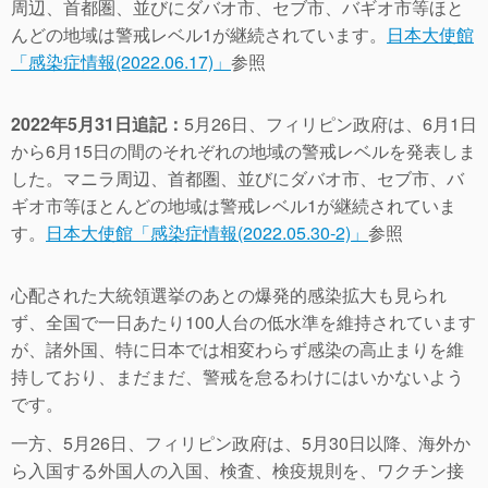
周辺、首都圏、並びにダバオ市、セブ市、バギオ市等ほと
んどの地域は警戒レベル1が継続されています。
日本大使館
「感染症情報(2022.06.17)」
参照
2022年5月31日追記：
5月26日、フィリピン政府は、6月1日
から6月15日の間のそれぞれの地域の警戒レベルを発表しま
した。マニラ周辺、首都圏、並びにダバオ市、セブ市、バ
ギオ市等ほとんどの地域は警戒レベル1が継続されていま
す。
日本大使館「感染症情報(2022.05.30‐2)」
参照
心配された大統領選挙のあとの爆発的感染拡大も見られ
ず、全国で一日あたり100人台の低水準を維持されています
が、諸外国、特に日本では相変わらず感染の高止まりを維
持しており、まだまだ、警戒を怠るわけにはいかないよう
です。
一方、5月26日、フィリピン政府は、5月30日以降、海外か
ら入国する外国人の入国、検査、検疫規則を、ワクチン接