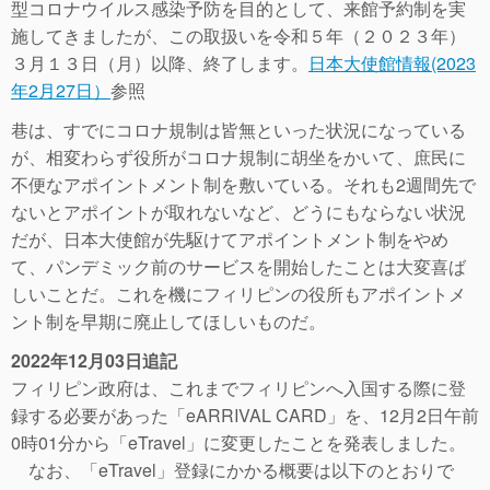
型コロナウイルス感染予防を目的として、来館予約制を実
施してきましたが、この取扱いを令和５年（２０２３年）
３月１３日（月）以降、終了します。
日本大使館情報(2023
年2月27日）
参照
巷は、すでにコロナ規制は皆無といった状況になっている
が、相変わらず役所がコロナ規制に胡坐をかいて、庶民に
不便なアポイントメント制を敷いている。それも2週間先で
ないとアポイントが取れないなど、どうにもならない状況
だが、日本大使館が先駆けてアポイントメント制をやめ
て、パンデミック前のサービスを開始したことは大変喜ば
しいことだ。これを機にフィリピンの役所もアポイントメ
ント制を早期に廃止してほしいものだ。
2022年12月03日追記
フィリピン政府は、これまでフィリピンへ入国する際に登
録する必要があった「eARRIVAL CARD」を、12月2日午前
0時01分から「eTravel」に変更したことを発表しました。
なお、「eTravel」登録にかかる概要は以下のとおりで