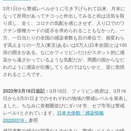
3月1日から警戒レベルが１に引き下げられて以来、月末に
なって所用があってチコっと外出してみると街は活気を取
り戻し、全く、コロナの気配を感じさせず、入り口でのワ
クチン接種カードの提示を求められることもなかった。一
方、一日当たりの全国の感染者数も百の単位で、相変わら
ず高止まりの一万人(東京)あるいは5万人(日本全国)とは100
倍の開きがある。なにかフィリピンだけがスポット的に感
染から遠ざかっているような気配だが、周囲の国からなだ
れのように感染が伝搬してくるのではないかと、逆に危惧
されるところです。
2022年3月18日追記：
3月15日、フィリピン政府は、3月16
日から3月31日までのそれぞれの地域の警戒レベルを発表し
ました。ちなみに首都圏並びにダバオ市、セブ市等は警戒
レベル1とされています。
日本大使館「感染情報
20220316」
参照
感染者数の減少は顕著なものがあり、警戒レベル０への緩