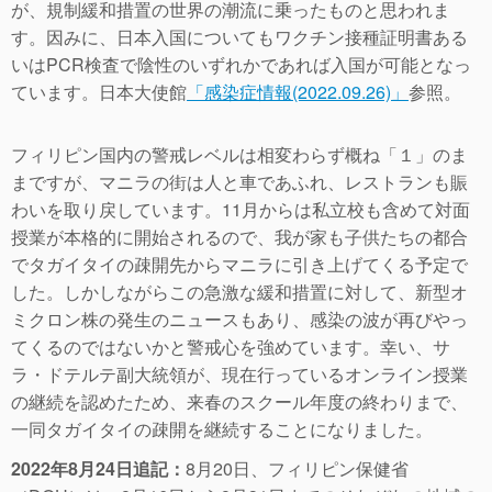
が、規制緩和措置の世界の潮流に乗ったものと思われま
す。因みに、日本入国についてもワクチン接種証明書ある
いはPCR検査で陰性のいずれかであれば入国が可能となっ
ています。日本大使館
「感染症情報(2022.09.26)」
参照。
フィリピン国内の警戒レベルは相変わらず概ね「１」のま
まですが、マニラの街は人と車であふれ、レストランも賑
わいを取り戻しています。11月からは私立校も含めて対面
授業が本格的に開始されるので、我が家も子供たちの都合
でタガイタイの疎開先からマニラに引き上げてくる予定で
した。しかしながらこの急激な緩和措置に対して、新型オ
ミクロン株の発生のニュースもあり、感染の波が再びやっ
てくるのではないかと警戒心を強めています。幸い、サ
ラ・ドテルテ副大統領が、現在行っているオンライン授業
の継続を認めたため、来春のスクール年度の終わりまで、
一同タガイタイの疎開を継続することになりました。
2022年8月24日追記：
8月20日、フィリピン保健省