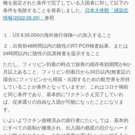
種を規定された条件で完了している入国者に対して以下の
条件を免除することを発表しました。
日本大使館「感染症
情報(2022.05.30)」
参照
１．US＄35,000の海外旅行保険への加入すること
２．出発前48時間以内の陰性のRT-PCR検査結果、または
24時間以内に陰性の抗原検査を提示すること
ただし、フィリピン到着の時点で旅券の残存有効期間が6か
月以上あること、フィリピン到着日から30日以内(無査証の
場合)にフィリピンから帰国・出国するための航空券を所持
していることが条件となっていますが、これはコロナ禍前
と同じ条件であり、基本的にワクチンさえ完了していれ
ば、従来通りの自由な入国が可能になったことになりま
す。
いよいよワクチン接種済みの旅行者にたいしては、基本的
にすべての規制が撤廃され、出入国の都度の厄介なハード