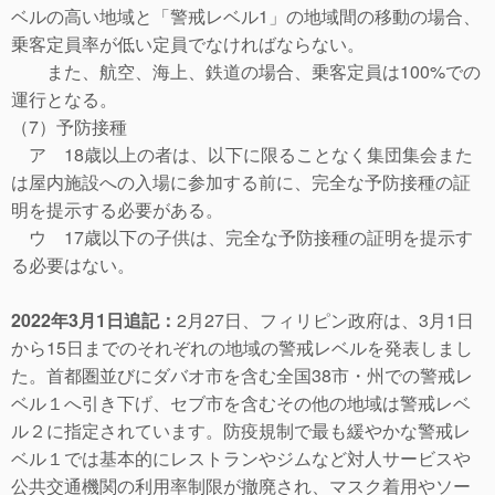
ベルの高い地域と「警戒レベル1」の地域間の移動の場合、
乗客定員率が低い定員でなければならない。
また、航空、海上、鉄道の場合、乗客定員は100%での
運行となる。
（7）予防接種
ア 18歳以上の者は、以下に限ることなく集団集会また
は屋内施設への入場に参加する前に、完全な予防接種の証
明を提示する必要がある。
ウ 17歳以下の子供は、完全な予防接種の証明を提示す
る必要はない。
2022年3月1日追記：
2月27日、フィリピン政府は、3月1日
から15日までのそれぞれの地域の警戒レベルを発表しまし
た。首都圏並びにダバオ市を含む全国38市・州での警戒レ
ベル１へ引き下げ、セブ市を含むその他の地域は警戒レベ
ル２に指定されています。防疫規制で最も緩やかな警戒レ
ベル１では基本的にレストランやジムなど対人サービスや
公共交通機関の利用率制限が撤廃され、マスク着用やソー