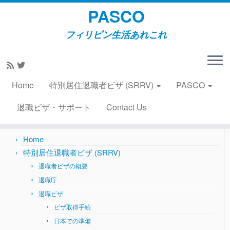
PASCO
フィリピン生活あれこれ
Skip
to
Home
»
その他
»
お知らせ 2025.08.04
content
Home
特別居住退職者ビザ (SRRV)
PASCO
Search
for:
退職ビザ・サポート
Contact Us
Home
特別居住退職者ビザ (SRRV)
退職者ビザの概要
退職庁
退職ビザ
ビザ取得手続
日本での準備