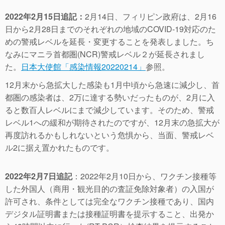
2022年2月15日追記：
2月14日、フィリピン政府は、2月16
日から2月28日までのそれぞれの地域のCOVID-19対応のた
めの警戒レベルを延長・変更することを発表しました。ち
なみにマニラ首都圏(NCR)警戒レベル２が延長されまし
た。
日本大使館「感染情報20220214」
参照。
12月末から急拡大した感染も1月中頃から急速に減少し、首
都圏の感染者は、2万に達する勢いだったものが、2月に入
ると数百人レベルにまで減少しています。そのため、警戒
レベル1への緩和が期待されたのですが、12月末の急拡大が
再度訪れるかもしれないという危惧から、当面、警戒レベ
ル2に据え置かれたものです。
2022年2月7日追記
：2022年2月10日から、ワクチン接種等
した外国人（商用・観光目的の査証免除対象者）の入国が
許可され、条件としては完全なワクチン接種であり、国内
デジタル証明書または接種証明書を提示すること、出発か