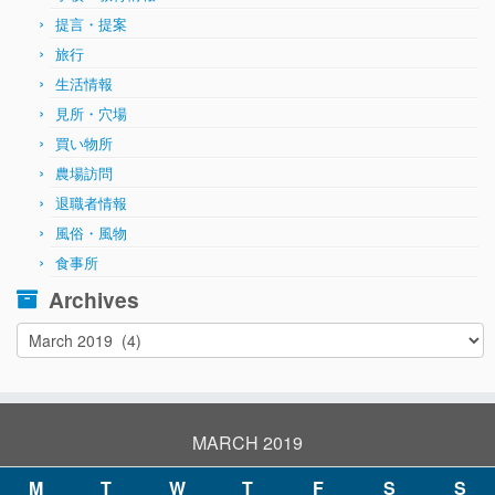
提言・提案
旅行
生活情報
見所・穴場
買い物所
農場訪問
退職者情報
風俗・風物
食事所
Archives
Archives
MARCH 2019
M
T
W
T
F
S
S