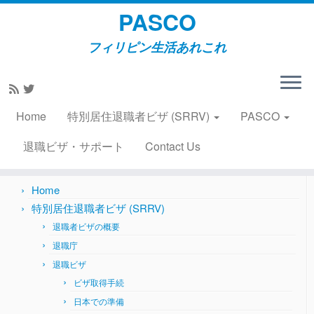
PASCO
フィリピン生活あれこれ
Skip
to
Home
»
2019
»
March
»
29
content
Home
特別居住退職者ビザ (SRRV)
PASCO
Search
for:
退職ビザ・サポート
Contact Us
Home
特別居住退職者ビザ (SRRV)
退職者ビザの概要
退職庁
退職ビザ
ビザ取得手続
日本での準備