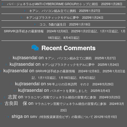
パパ・ジェネラルがANTI-CYBERCRIME GROUPのトップに就任 2025年1月28日
キアン、パソコン組み立てに挑戦 2025年1月27日
キアンはプラスティックモデルに夢中 2025年1月24日
ココ、5歳の誕生日 2025年1月19日
SRRV申請手続きの最新情報 2024年12月8日、2025年1月2日追記、1月11日追記、1月
18日追記、8月4日追記
Recent Comments
kujirasendai
on
キアン、パソコン組み立てに挑戦 2025年1月27日
kujirasendai
on
キアンはプラスティックモデルに夢中 2025年1月24日
kujirasendai
on
SRRV申請手続きの最新情報 2024年12月8日、2025年1月2日追
記、1月11日追記、1月18日追記、8月4日追記
kujirasendai
on
5年半ぶりの日本訪問 その２ 2024年5月29日
kujirasendai
on
パスポートを更新しました 2025年3月4日
志賀
on
マラカニヤン宮殿でジェネラル就任の宣誓式に参加 2024年3月23日
古良田 保
on
マラカニヤン宮殿でジェネラル就任の宣誓式に参加 2024年3月
23日
shiga
on
SIRV（特別投資家居住ビザ）の取得について 2012年10月15日