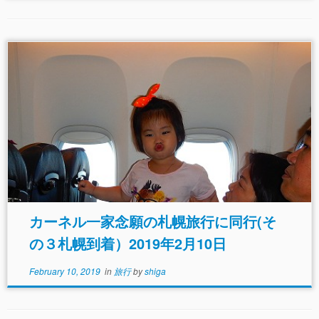
カーネル一家念願の札幌旅行に同行(そ
の３札幌到着）2019年2月10日
February 10, 2019
in
旅行
by
shiga