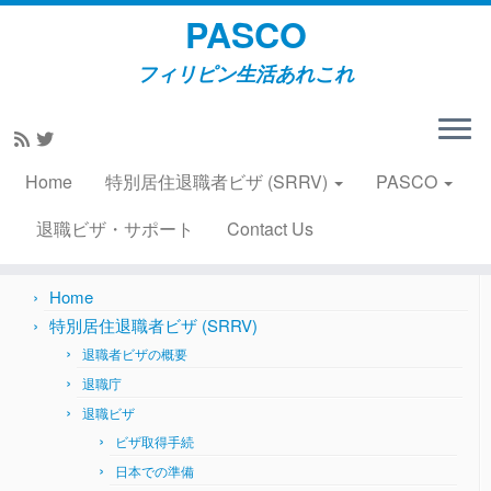
PASCO
フィリピン生活あれこれ
Skip
to
Home
»
2019
»
February
»
10
content
Home
特別居住退職者ビザ (SRRV)
PASCO
Search
for:
退職ビザ・サポート
Contact Us
Home
特別居住退職者ビザ (SRRV)
退職者ビザの概要
退職庁
退職ビザ
ビザ取得手続
日本での準備