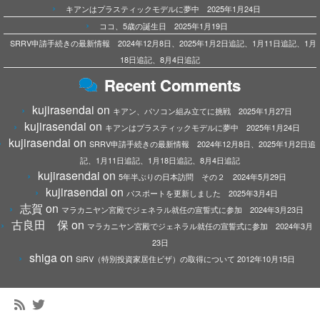
キアンはプラスティックモデルに夢中 2025年1月24日
ココ、5歳の誕生日 2025年1月19日
SRRV申請手続きの最新情報 2024年12月8日、2025年1月2日追記、1月11日追記、1月
18日追記、8月4日追記
Recent Comments
kujirasendai
on
キアン、パソコン組み立てに挑戦 2025年1月27日
kujirasendai
on
キアンはプラスティックモデルに夢中 2025年1月24日
kujirasendai
on
SRRV申請手続きの最新情報 2024年12月8日、2025年1月2日追
記、1月11日追記、1月18日追記、8月4日追記
kujirasendai
on
5年半ぶりの日本訪問 その２ 2024年5月29日
kujirasendai
on
パスポートを更新しました 2025年3月4日
志賀
on
マラカニヤン宮殿でジェネラル就任の宣誓式に参加 2024年3月23日
古良田 保
on
マラカニヤン宮殿でジェネラル就任の宣誓式に参加 2024年3月
23日
shiga
on
SIRV（特別投資家居住ビザ）の取得について 2012年10月15日