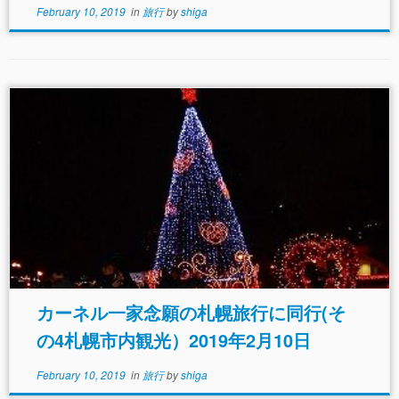
February 10, 2019
in
旅行
by
shiga
カーネル一家念願の札幌旅行に同行(そ
の4札幌市内観光）2019年2月10日
February 10, 2019
in
旅行
by
shiga