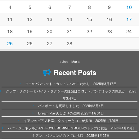
4
5
6
7
8
9
10
11
12
13
14
15
16
17
18
19
20
21
22
23
24
25
26
27
28
« Jan
Mar »
Recent Posts
ココのパンシット・カントンへのこだわり 2025年3月17日
グラブ・タクシーとバイク・タクシーの隆盛はコロナ・パンデミックの恩恵か 2025
年3月7日
パスポートを更新しました 2025年3月4日
Dream Play久しぶりの訪問 2025年1月31日
キアンのピアノ教室にクッキーとココが参加 2025年1月29日
パパ・ジェネラルがANTI-CYBERCRIME GROUPのトップに就任 2025年1月28日
キアン、パソコン組み立てに挑戦 2025年1月27日