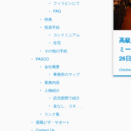
フィリピンにて
FAQ
特典
投資手続
コンドミニアム
高級
住宅
ミー
その他の手続
26
PASCO
会社概要
Octobe
事務所のマップ
業務内容
人物紹介
読売新聞で紹介
金なし、コネ．．
リンク集
退職ビザ・サポート
Contact Us