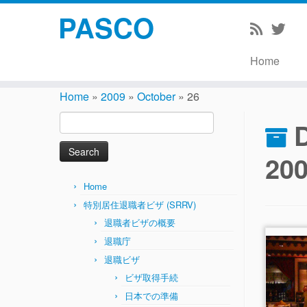
PASCO
Home
Skip
to
Home
»
2009
»
October
»
26
content
Search
D
for:
20
Home
特別居住退職者ビザ (SRRV)
退職者ビザの概要
退職庁
退職ビザ
ビザ取得手続
日本での準備