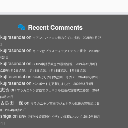
Recent Comments
kujirasendai
on
キアン、パソコン組み立てに挑戦 2025年1月27
日
kujirasendai
on
キアンはプラスティックモデルに夢中 2025年1
月24日
kujirasendai
on
SRRV申請手続きの最新情報 2024年12月8日、
2025年1月2日追記、1月11日追記、1月18日追記、8月4日追記
kujirasendai
on
5年半ぶりの日本訪問 その２ 2024年5月29日
kujirasendai
on
パスポートを更新しました 2025年3月4日
志賀
on
マラカニヤン宮殿でジェネラル就任の宣誓式に参加 2024
年3月23日
古良田 保
on
マラカニヤン宮殿でジェネラル就任の宣誓式に参
加 2024年3月23日
shiga
on
SIRV（特別投資家居住ビザ）の取得について 2012年10月
15日