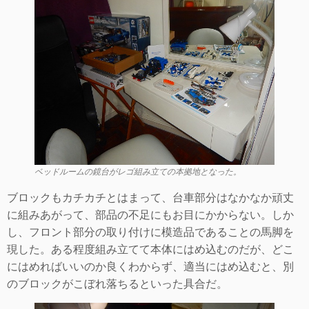
ベッドルームの鏡台がレゴ組み立ての本拠地となった。
ブロックもカチカチとはまって、台車部分はなかなか頑丈
に組みあがって、部品の不足にもお目にかからない。しか
し、フロント部分の取り付けに模造品であることの馬脚を
現した。ある程度組み立てて本体にはめ込むのだが、どこ
にはめればいいのか良くわからず、適当にはめ込むと、別
のブロックがこぼれ落ちるといった具合だ。