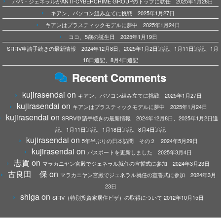
パパ・ジェネラルがANTI-CYBERCRIME GROUPのトップに就任 2025年1月28日
キアン、パソコン組み立てに挑戦 2025年1月27日
キアンはプラスティックモデルに夢中 2025年1月24日
ココ、5歳の誕生日 2025年1月19日
SRRV申請手続きの最新情報 2024年12月8日、2025年1月2日追記、1月11日追記、1月
18日追記、8月4日追記
Recent Comments
kujirasendai
on
キアン、パソコン組み立てに挑戦 2025年1月27日
kujirasendai
on
キアンはプラスティックモデルに夢中 2025年1月24日
kujirasendai
on
SRRV申請手続きの最新情報 2024年12月8日、2025年1月2日追
記、1月11日追記、1月18日追記、8月4日追記
kujirasendai
on
5年半ぶりの日本訪問 その２ 2024年5月29日
kujirasendai
on
パスポートを更新しました 2025年3月4日
志賀
on
マラカニヤン宮殿でジェネラル就任の宣誓式に参加 2024年3月23日
古良田 保
on
マラカニヤン宮殿でジェネラル就任の宣誓式に参加 2024年3月
23日
shiga
on
SIRV（特別投資家居住ビザ）の取得について 2012年10月15日