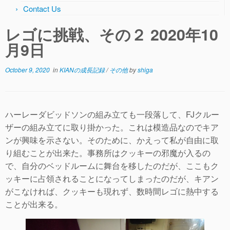
Contact Us
レゴに挑戦、その２ 2020年10
月9日
October 9, 2020
in
KIANの成長記録
/
その他
by
shiga
ハーレーダビッドソンの組み立ても一段落して、FJクルー
ザーの組み立てに取り掛かった。これは模造品なのでキア
ンが興味を示さない。そのために、かえって私が自由に取
り組むことが出来た。事務所はクッキーの邪魔が入るの
で、自分のベッドルームに舞台を移したのだが、ここもク
ッキーに占領されることになってしまったのだが、キアン
がこなければ、クッキーも現れず、数時間レゴに熱中する
ことが出来る。