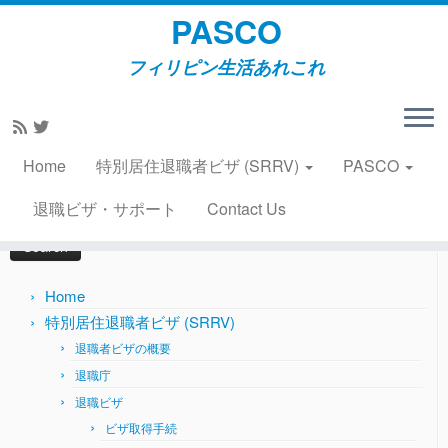
PASCO
フィリピン生活あれこれ
Skip
to
Home
»
KIANの成長記録
»
レゴに挑戦、その２ 2020年10
content
月9日
Home
特別居住退職者ビザ (SRRV)
PASCO
Search
退職ビザ・サポート
Contact Us
for:
Home
特別居住退職者ビザ (SRRV)
退職者ビザの概要
退職庁
退職ビザ
ビザ取得手続