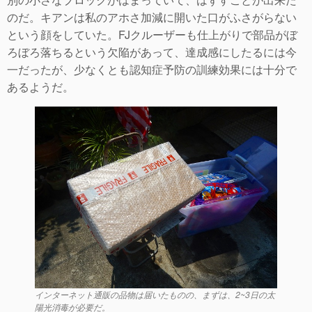
のだ。キアンは私のアホさ加減に開いた口がふさがらない
という顔をしていた。FJクルーザーも仕上がりで部品がぼ
ろぼろ落ちるという欠陥があって、達成感にしたるには今
一だったが、少なくとも認知症予防の訓練効果には十分で
あるようだ。
インターネット通販の品物は届いたものの、まずは、2~3日の太
陽光消毒が必要だ。