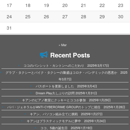
17
18
19
20
21
22
23
24
25
26
27
28
29
30
31
« Mar
Recent Posts
ココのパンシット・カントンへのこだわり 2025年3月17日
グラブ・タクシーとバイク・タクシーの隆盛はコロナ・パンデミックの恩恵か 2025
年3月7日
パスポートを更新しました 2025年3月4日
Dream Play久しぶりの訪問 2025年1月31日
キアンのピアノ教室にクッキーとココが参加 2025年1月29日
パパ・ジェネラルがANTI-CYBERCRIME GROUPのトップに就任 2025年1月28日
キアン、パソコン組み立てに挑戦 2025年1月27日
キアンはプラスティックモデルに夢中 2025年1月24日
ココ、5歳の誕生日 2025年1月19日