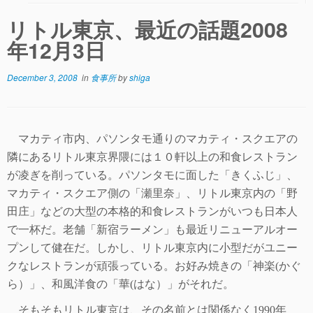
リトル東京、最近の話題2008
年12月3日
December 3, 2008
in
食事所
by
shiga
マカティ市内、パソンタモ通りのマカティ・スクエアの
隣にあるリトル東京界隈には１０軒以上の和食レストラン
が凌ぎを削っている。パソンタモに面した「きくふじ」、
マカティ・スクエア側の「瀬里奈」、リトル東京内の「野
田庄」などの大型の本格的和食レストランがいつも日本人
で一杯だ。老舗「新宿ラーメン」も最近リニューアルオー
プンして健在だ。しかし、リトル東京内に小型だがユニー
クなレストランが頑張っている。お好み焼きの「神楽
(
かぐ
ら）」、和風洋食の「華
(
はな）」がそれだ。
そもそもリトル東京は、その名前とは関係なく
1990
年