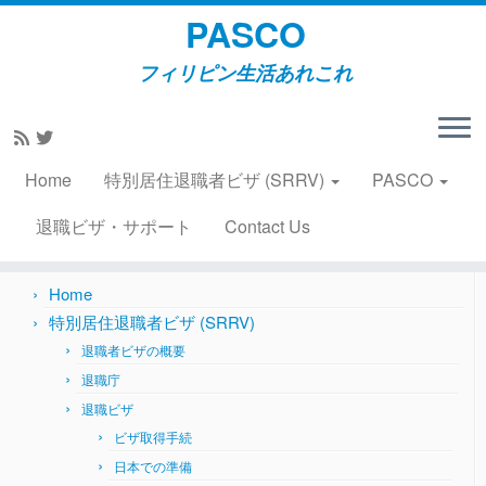
PASCO
フィリピン生活あれこれ
Skip
to
Home
»
食事所
»
リトル東京、最近の話題2008年12月3日
content
Home
特別居住退職者ビザ (SRRV)
PASCO
Search
for:
退職ビザ・サポート
Contact Us
Home
特別居住退職者ビザ (SRRV)
退職者ビザの概要
退職庁
退職ビザ
ビザ取得手続
日本での準備