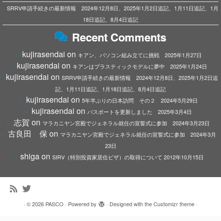
SRRV申請手続きの最新情報 2024年12月8日、2025年1月2日追記、1月11日追記、1月
18日追記、8月4日追記
Recent Comments
kujirasendai
on
キアン、パソコン組み立てに挑戦 2025年1月27日
kujirasendai
on
キアンはプラスティックモデルに夢中 2025年1月24日
kujirasendai
on
SRRV申請手続きの最新情報 2024年12月8日、2025年1月2日追
記、1月11日追記、1月18日追記、8月4日追記
kujirasendai
on
5年半ぶりの日本訪問 その２ 2024年5月29日
kujirasendai
on
パスポートを更新しました 2025年3月4日
志賀
on
マラカニヤン宮殿でジェネラル就任の宣誓式に参加 2024年3月23日
古良田 保
on
マラカニヤン宮殿でジェネラル就任の宣誓式に参加 2024年3月
23日
shiga
on
SIRV（特別投資家居住ビザ）の取得について 2012年10月15日
·
© 2026
PASCO
·
Powered by
·
Designed with the
Customizr theme
·