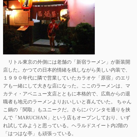
リトル東京の外側には老舗の「新宿ラーメン」が新装開
店した。かつての日本的情緒を残しながら美しい内装で、
１９９０年代に隣で営業していたカラオケ「原宿」のエリ
アも一緒にして大きな店になった。ここのラーメンは、マ
カティ・アベニュー支店とともに本格的で、広島からの退
職者も地元のラーメンよりおいしいと喜んでいた。 ちゃん
こ鍋の「関取」もユニークだ。さらにパソンタモ通りを挟
んで「
MARUCHAN
」という店もオープンしており、いず
れ試してみようと思っている。ヘラルドスイート内
2
階の
「はつはな亭」も頑張っている。