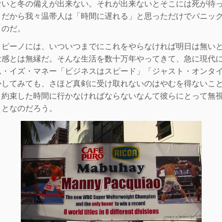
ないと冬の備えが出来ない。それが出来ないとそこには死が待
。だから
我々温帯人は「時間に遅れる」と思っただけでパニッ
うのだ。
ピーノには、いついつまでにこれをやらなければ明日は無い
壮感とは無縁だ。
そんな生活を数十万年やってきて、急に現代
ム・イズ・マネー「ビジネスはスピード」「ジャスト・オンタ
かしてみても、さほど
真剣に受け取れないのはやむを得ないこ
。約束した時間に行かなければならないなんて彼らにとって無
ことなのだろう。