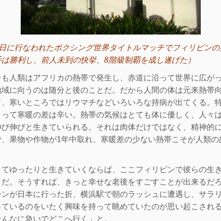
日に行なわれたボクシング世界タイトルマッチでフィリピンの
手は勝利し、前人未到の快挙、
8
階級制覇を成し遂げた）
も人類はアフリカの熱帯で発生し、赤道に沿って世界に広が
地域に向うのは随分と後のことだ。だから人間の体
は元来熱帯
て、寒いところではリウマチなどいろいろな持病が出てくる。
とって寒暖の差は辛い。熱帯の気候はとても体に優し
く、人々
伸び伸びと生きていられる。それは肉体だけではなく、精神的
で、果物や作物が
1
年中取れ、寒暖差の少ない熱帯こそが
人類の
てゆったりと生きていくならば、ここフィリピンで彼らの生
きだ。そうすれば、きっと幸せな老後をすごすことが出来るだ
ーンが日本に行った折、横浜駅で朝のラッシュに遭遇し、サラ
っているのをいたく興味を持って眺めていたのが思い起こされ
そんなに急いでどこへ行く」と。