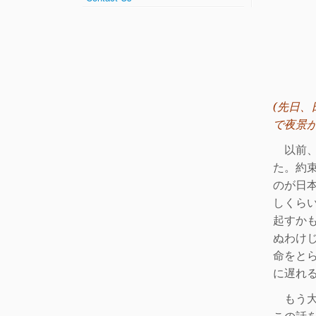
(
先日、
で夜景
以前、
た。約
のが日
しくら
起
すか
ぬわけ
命をと
に遅れ
もう大
この話