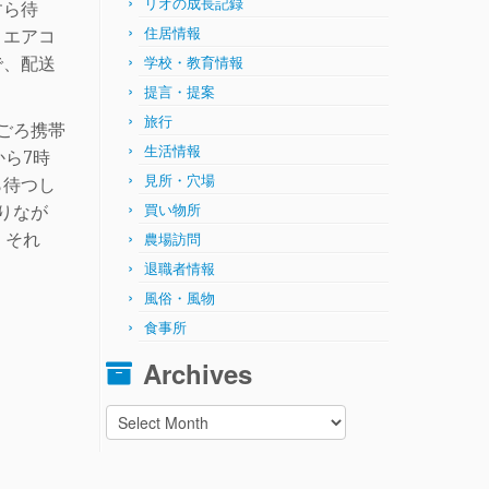
リオの成長記録
すら待
住居情報
。エアコ
で、配送
学校・教育情報
提言・提案
旅行
ごろ携帯
生活情報
から
7
時
見所・穴場
ら待つし
買い物所
りなが
。それ
農場訪問
退職者情報
風俗・風物
食事所
Archives
Archives