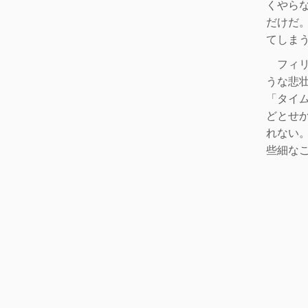
くやら
だけだ
てしま
フィリ
うな悲
「タイ
どとせ
れない
些細な