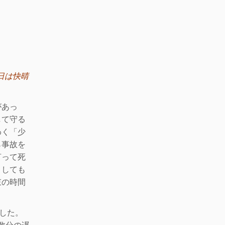
日は快晴
があっ
して守
る
わく「少
ら事故を
言って死
としても
束の時間
した。
数分の遅