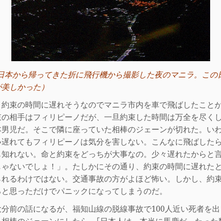
日本から帰ってきた折に飛行機から撮影した夜のマニラ。この
が美しかった）
約束の時間に遅れそうなのでマニラ市内を車で飛ばしたこと
束の相手はフィリピーノだが、一旦約束した時間は万全を尽く
本男児だ。そこで隣に座っていた相棒のジェーンが切れた。い
い遅れてもフィリピーノは気分を害しない。こんなに飛ばした
も知れない。命と約束をどっちが大事なの。少々遅れたからと
じゃないでしょ！」。たしかにその通り、約束の時間に遅れた
られるわけではない。交通事故の方がよほど怖い。しかし、約
ると思っただけでパニックになってしまうのだ。
分前の話になるが、福知山線の脱線事故で
100
人近い死者を出
を相棒のジェーンにしたら、｢日本人は、本当に馬鹿だ。たった