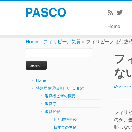
PASCO
Home
Skip
to
Home
»
フィリピーノ気質
»
フィリピーノは何故時間
content
Search
フ
for:
ない
Home
November 
特別居住退職者ビザ (SRRV)
退職者ビザの概要
退職庁
退職ビザ
フィリ
ビザ取得手続
のか、
恥
じな
日本での準備