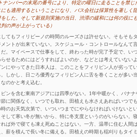
トナンバーの末尾の番号により、特定の曜日に走ることを禁じ
スにも適用するということになり、バス会社は採算性を著しく
対をした。そして新規則実施の当日、渋滞の緩和には何の役に
批判の声が上がっている）
してもフィリピーノの時間のルーズさは許せない。そもそも
ジメントが出来ていない。スケジュール・コントロールなんて
うだ。マイペースで仕事をして、終わった時が完了予定で、い
わらせるためにはどうすればよいのか、などとは考えていない
ピンにやってきた日本人は、このことをフィリピン人が劣って
る。しかし、日ごろ優秀なフィリピン人に舌を巻くことが多い
うなのかと考え込む。
ピンを含む東南アジアには四季がない。
1
年中暖かく、バナナ
季節に関係なく、いつでも取れ、田植えも水さえあればいつで
の時のお天気次第で、いついつまでにやらなければいけないと
。
そして寒い冬が無いから、特に冬支度というのがいらない。
ければ外で寝ても凍え死ぬことはない。一方、温帯に住む人間
え、薪
を積んで長い冬に備える。田植えの時期も稲刈りもタイ