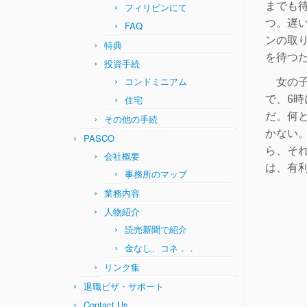
までも
フィリピンにて
つ。遅
FAQ
ンの取
特典
を待つ
投資手続
女の子
コンドミニアム
で、
6
時
住宅
だ。何
その他の手続
かない
PASCO
ら、そ
会社概要
は、有
事務所のマップ
業務内容
人物紹介
読売新聞で紹介
金なし、コネ．．
リンク集
退職ビザ・サポート
Contact Us