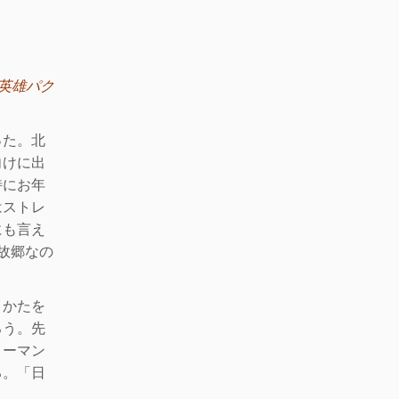
英雄パク
った。北
向けに出
特にお年
はストレ
にも言え
故郷なの
きかたを
ろ
う。先
リーマン
る。
「日