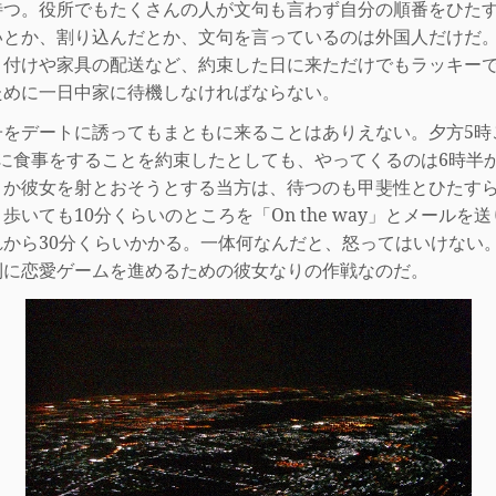
待つ。役所でもたくさんの人が文句も言わず自分の順番をひた
い
とか、割り込んだとか、文句を言っているのは外国人だけだ
り付けや家具の配送など、約束した日に来ただけでもラッキー
ために
一日中家に待機しなければならない。
をデートに誘ってもまともに来ることはありえない。夕方
5
時
に食事をすることを約束したとしても、やってくるのは
6
時半
とか彼女を射とおそうとする当方は、待つのも甲斐性とひたす
。歩いても
10
分くらいのところを「
On the way
」とメールを送
れから
30
分くらいかかる。一体何なんだと、怒ってはいけない
利に恋愛ゲームを進めるための彼女なりの作
戦なのだ。