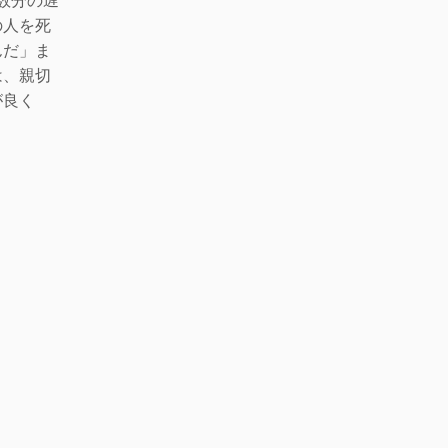
の人を死
ん
だ」
ま
は、親切
が良く