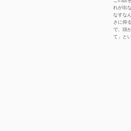
れが出
なすな
さに仰
で、頭
て」
と