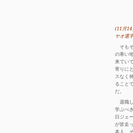
(11
月
14
ヤオ選
そもそ
の寒い
来てい
寄りに
スなく
ること
だ。
退職し
学ぶべ
日ジェ
が皆走
本人、