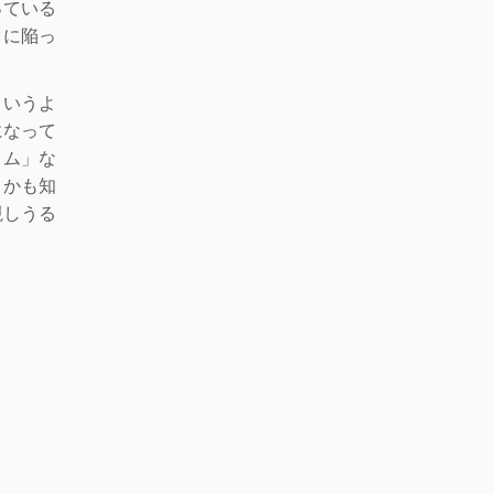
っている
クに陥っ
というよ
になって
イム」な
とかも知
視しうる