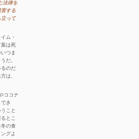
た法律を
阻害する
も立って
タイム・
言葉
は死
ついつま
ようだ。
いるのだ
当方は、
やココナ
も
でき
いうこと
寝るとこ
は冬の食
ミングよ