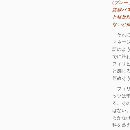
(
プレー
路線バ
と猛反
ないと
それに
マネー
語のよ
でに終
フィリ
と感じ
何故
そ
フィリ
ッツは
る。そ
はない
ろがな
料を蓄