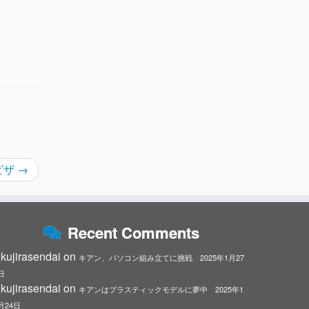
ビザ
→
Recent Comments
kujirasendai
on
キアン、パソコン組み立てに挑戦 2025年1月27
日
kujirasendai
on
キアンはプラスティックモデルに夢中 2025年1
月24日