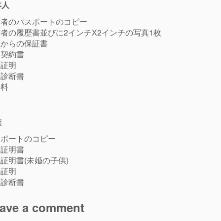
本人
請者のパスポートのコピー
者の履歴書並びに2インチX2インチの写真1枚
社からの保証書
用契約書
察証明
康診断書
請料
族
スポートのコピー
姻証明書
証明書(未婚の子供)
察証明
康診断書
ave a comment