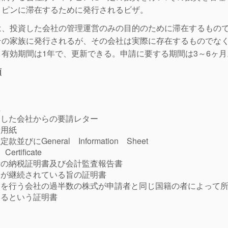
リピンに滞在するために発行されるビザ。
は、投資した会社の管理運営のみの目的のために滞在するもの
その家族に発行されるが、その会社は実際に存在するものでな
。有効期間は1年で、更新できる。申請に要する期間は3～6ヶ月
類
社
資した会社からの要請レター
請用紙
款並びにGeneral Information Sheet
Certificate
新の納税証明書及び会計監査報告書
資が継続されている旨の証明書
資を行う会社の過半数の株式が申請者と同じ国籍の者によって
いるという証明書