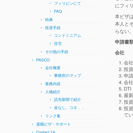
フィリピンにて
にフィ
FAQ
本ビザ
特典
本人と
投資手続
らない
コンドミニアム
申請書
住宅
その他の手続
会社
PASCO
会
会社概要
投
申
事務所のマップ
会社定
業務内容
DTI 
人物紹介
最
読売新聞で紹介
投
金なし、コネ．．
投
て
リンク集
退職ビザ・サポート
Contact Us