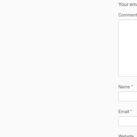
Your ema
Commen
Name
*
Email
*
Website