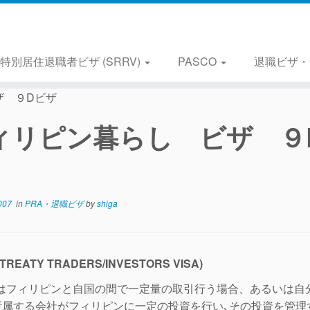
特別居住退職者ビザ (SRRV)
PASCO
退職ビザ・
ザ ９Dビザ
ィリピン暮らし ビザ ９
007
in
PRA・退職ビザ
by
shiga
(TREATY TRADERS/INVESTORS VISA)
ザはフィリピンと自国の間で一定量の取引行う場合、あるいは自
所属する会社がフィリピンに一定の投資を行い､その投資を管理