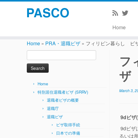
PASCO
Home
Skip
to
Home
»
PRA・退職ビザ
»
フィリピン暮らし ビ
content
Search
フ
for:
ザ
Home
March 3, 2
特別居住退職者ビザ (SRRV)
退職者ビザの概要
退職庁
退職ビザ
9d
ビザ
ビザ取得手続
9dビ
日本での準備
るいは