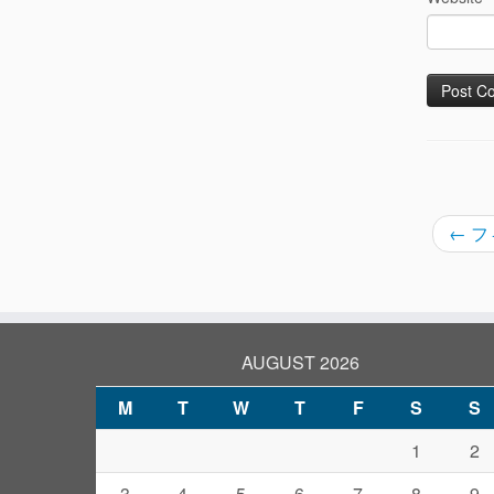
←
フ
AUGUST 2026
M
T
W
T
F
S
S
1
2
3
4
5
6
7
8
9