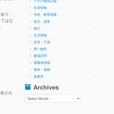
リオの成長記録
住居情報
であり、
学校・教育情報
くてはな
提言・提案
。
旅行
生活情報
見所・穴場
買い物所
農場訪問
退職者情報
風俗・風物
食事所
Archives
所有され
Archives