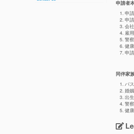
申請者
申
申請
会
雇
警
健
申
同伴家
パ
婚
出生
警
健
Le