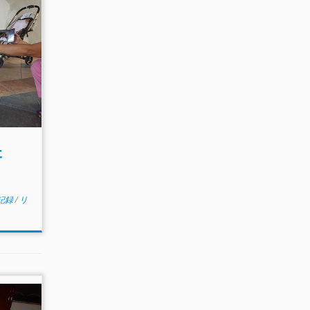
いた
記録
/
リ