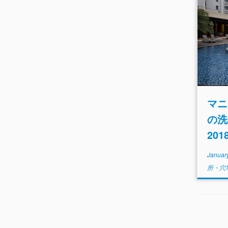
マニ
の
20
Januar
所・穴