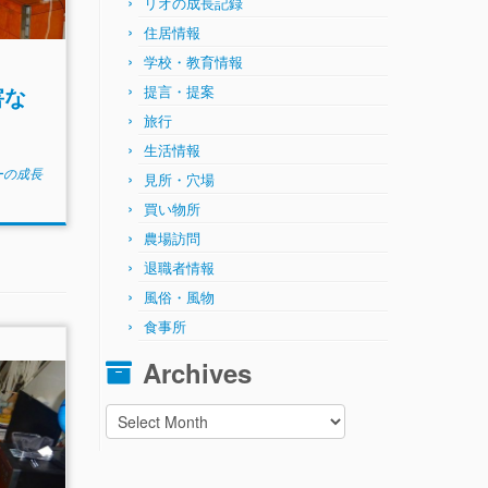
リオの成長記録
住居情報
学校・教育情報
害な
提言・提案
旅行
生活情報
ーの成長
見所・穴場
買い物所
農場訪問
退職者情報
風俗・風物
食事所
Archives
Archives