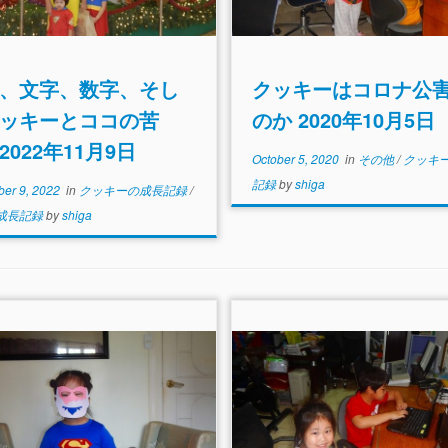
、文字、数字、そし
クッキーはコロナ公
ッキーとココの苦
のか 2020年10月5日
2022年11月9日
October 5, 2020
in
その他
/
クッキ
記録
by
shiga
er 9, 2022
in
クッキーの成長記録
/
成長記録
by
shiga