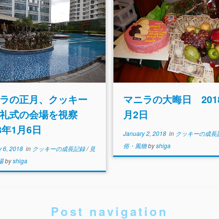
ラの正月、クッキー
マニラの大晦日 201
洗礼式の会場を視察
月2日
18年1月6日
January 2, 2018
in
クッキーの成長
俗・風物
by
shiga
y 6, 2018
in
クッキーの成長記録
/
見
場
by
shiga
Post navigation