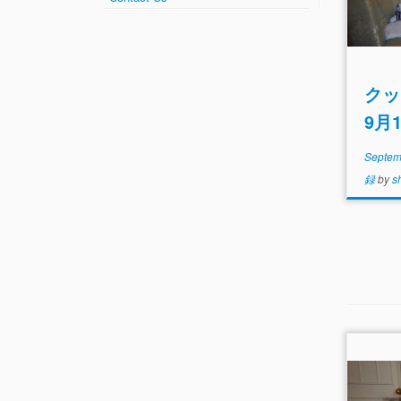
クッ
9月
Septem
録
by
s