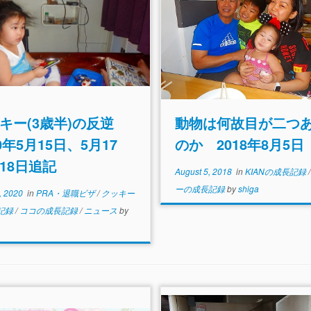
キー(3歳半)の反逆
動物は何故目が二つ
20年5月15日、5月17
のか 2018年8月5日
18日追記
August 5, 2018
in
KIANの成長記録
ーの成長記録
by
shiga
, 2020
in
PRA・退職ビザ
/
クッキー
記録
/
ココの成長記録
/
ニュース
by