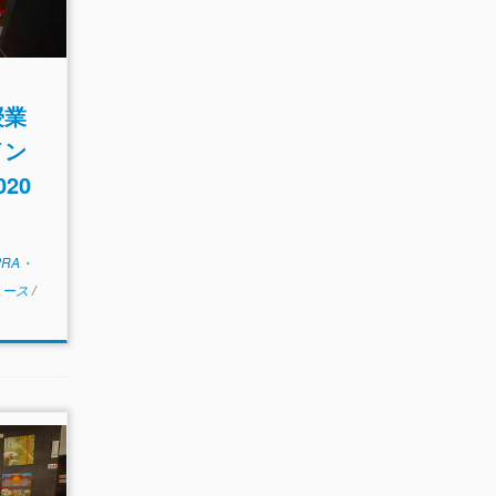
授業
イン
20
PRA・
ュース
/