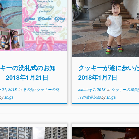
キーの洗礼式のお知
クッキーが遂に歩
 2018年1月21日
2018年1月7日
y 21, 2018
in
その他
/
クッキーの成
January 7, 2018
in
クッキーの成長
by
shiga
オの成長記録
by
shiga