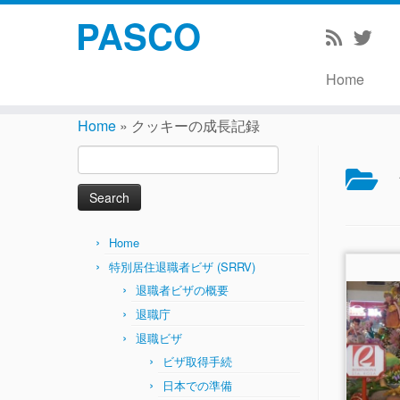
PASCO
Home
Skip
to
Home
»
クッキーの成長記録
content
Search
for:
Home
特別居住退職者ビザ (SRRV)
退職者ビザの概要
退職庁
退職ビザ
ビザ取得手続
日本での準備