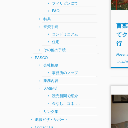
フィリピンにて
FAQ
特典
言葉
投資手続
てク
コンドミニアム
住宅
行 
その他の手続
Novemb
PASCO
ココの
会社概要
事務所のマップ
業務内容
人物紹介
読売新聞で紹介
金なし、コネ．．
リンク集
退職ビザ・サポート
Contact Us