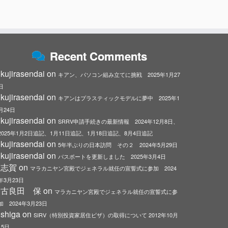
Recent Comments
kujirasendai
on
キアン、パソコン組み立てに挑戦 2025年1月27
日
kujirasendai
on
キアンはプラスティックモデルに夢中 2025年1
月24日
kujirasendai
on
SRRV申請手続きの最新情報 2024年12月8日、
2025年1月2日追記、1月11日追記、1月18日追記、8月4日追記
kujirasendai
on
5年半ぶりの日本訪問 その２ 2024年5月29日
kujirasendai
on
パスポートを更新しました 2025年3月4日
志賀
on
マラカニヤン宮殿でジェネラル就任の宣誓式に参加 2024
年3月23日
古良田 保
on
マラカニヤン宮殿でジェネラル就任の宣誓式に参
加 2024年3月23日
shiga
on
SIRV（特別投資家居住ビザ）の取得について 2012年10月
15日