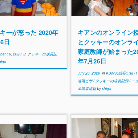
キーが怒った 2020年
キアンのオンライン
16日
とクッキーのオンラ
家庭教師が始まった20
ber 16, 2020
in
クッキーの成長記
年7月26日
higa
July 26, 2020
in
KIANの成長記録
/
退職ビザ
/
クッキーの成長記録
/
ニ
退職者情報
by
shiga