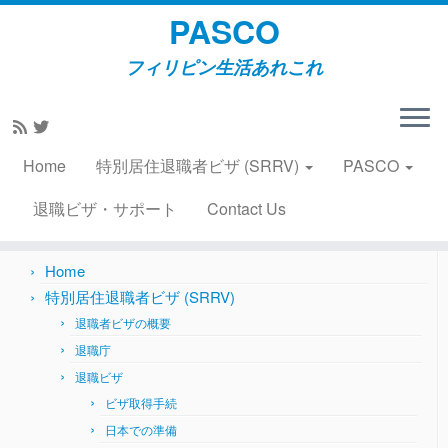
PASCO
フィリピン生活あれこれ
Skip
to
Home
»
2019
»
July
content
Home
特別居住退職者ビザ (SRRV)
PASCO
Search
for:
退職ビザ・サポート
Contact Us
Home
特別居住退職者ビザ (SRRV)
退職者ビザの概要
退職庁
退職ビザ
ビザ取得手続
日本での準備