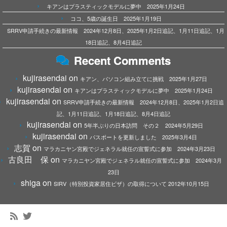
キアンはプラスティックモデルに夢中 2025年1月24日
ココ、5歳の誕生日 2025年1月19日
SRRV申請手続きの最新情報 2024年12月8日、2025年1月2日追記、1月11日追記、1月
18日追記、8月4日追記
Recent Comments
kujirasendai
on
キアン、パソコン組み立てに挑戦 2025年1月27日
kujirasendai
on
キアンはプラスティックモデルに夢中 2025年1月24日
kujirasendai
on
SRRV申請手続きの最新情報 2024年12月8日、2025年1月2日追
記、1月11日追記、1月18日追記、8月4日追記
kujirasendai
on
5年半ぶりの日本訪問 その２ 2024年5月29日
kujirasendai
on
パスポートを更新しました 2025年3月4日
志賀
on
マラカニヤン宮殿でジェネラル就任の宣誓式に参加 2024年3月23日
古良田 保
on
マラカニヤン宮殿でジェネラル就任の宣誓式に参加 2024年3月
23日
shiga
on
SIRV（特別投資家居住ビザ）の取得について 2012年10月15日