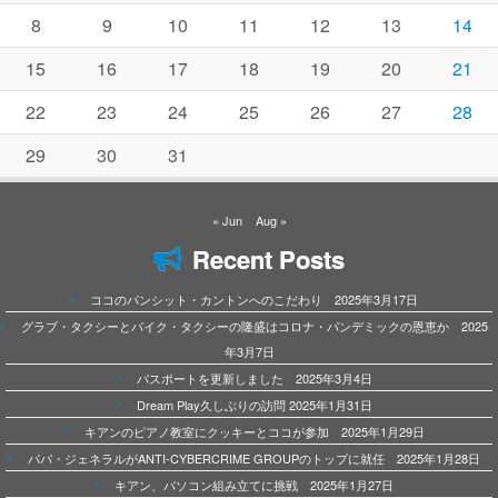
8
9
10
11
12
13
14
15
16
17
18
19
20
21
22
23
24
25
26
27
28
29
30
31
« Jun
Aug »
Recent Posts
ココのパンシット・カントンへのこだわり 2025年3月17日
グラブ・タクシーとバイク・タクシーの隆盛はコロナ・パンデミックの恩恵か 2025
年3月7日
パスポートを更新しました 2025年3月4日
Dream Play久しぶりの訪問 2025年1月31日
キアンのピアノ教室にクッキーとココが参加 2025年1月29日
パパ・ジェネラルがANTI-CYBERCRIME GROUPのトップに就任 2025年1月28日
キアン、パソコン組み立てに挑戦 2025年1月27日