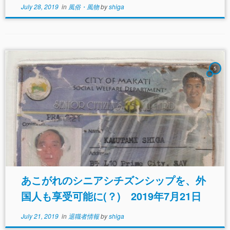
July 28, 2019
in
風俗・風物
by
shiga
5
あこがれのシニアシチズンシップを、外
国人も享受可能に(？) 2019年7月21日
July 21, 2019
in
退職者情報
by
shiga