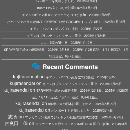
パスポートを更新しました 2025年3月4日
Dream Play久しぶりの訪問 2025年1月31日
キアンのピアノ教室にクッキーとココが参加 2025年1月29日
パパ・ジェネラルがANTI-CYBERCRIME GROUPのトップに就任 2025年1月28日
キアン、パソコン組み立てに挑戦 2025年1月27日
キアンはプラスティックモデルに夢中 2025年1月24日
ココ、5歳の誕生日 2025年1月19日
SRRV申請手続きの最新情報 2024年12月8日、2025年1月2日追記、1月11日追記、1月
18日追記、8月4日追記
Recent Comments
kujirasendai
on
キアン、パソコン組み立てに挑戦 2025年1月27日
kujirasendai
on
キアンはプラスティックモデルに夢中 2025年1月24日
kujirasendai
on
SRRV申請手続きの最新情報 2024年12月8日、2025年1月2日追
記、1月11日追記、1月18日追記、8月4日追記
kujirasendai
on
5年半ぶりの日本訪問 その２ 2024年5月29日
kujirasendai
on
パスポートを更新しました 2025年3月4日
志賀
on
マラカニヤン宮殿でジェネラル就任の宣誓式に参加 2024年3月23日
古良田 保
on
マラカニヤン宮殿でジェネラル就任の宣誓式に参加 2024年3月