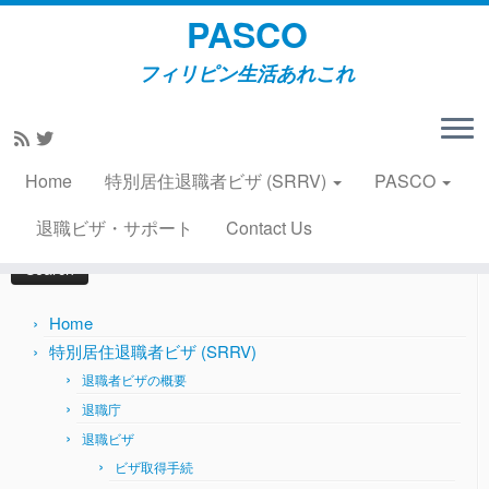
PASCO
フィリピン生活あれこれ
Skip
to
Home
»
住居情報
»
VICTOR(旧NTT)コンドテル賃貸物件の
content
紹介2016年7月30日（再掲）
Home
特別居住退職者ビザ (SRRV)
PASCO
Search
退職ビザ・サポート
Contact Us
for:
Home
特別居住退職者ビザ (SRRV)
退職者ビザの概要
退職庁
退職ビザ
ビザ取得手続