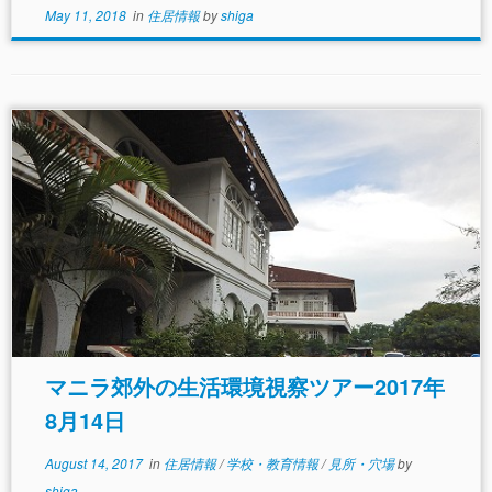
May 11, 2018
in
住居情報
by
shiga
マニラ郊外の生活環境視察ツアー2017年
8月14日
August 14, 2017
in
住居情報
/
学校・教育情報
/
見所・穴場
by
shiga