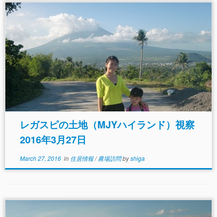
レガスピの土地（MJYハイランド）視察
2016年3月27日
March 27, 2016
in
住居情報
/
農場訪問
by
shiga