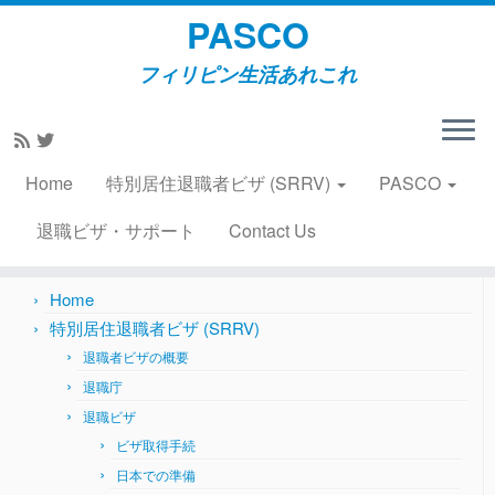
PASCO
フィリピン生活あれこれ
Skip
to
Home
»
住居情報
content
Home
特別居住退職者ビザ (SRRV)
PASCO
Search
for:
退職ビザ・サポート
Contact Us
Home
特別居住退職者ビザ (SRRV)
退職者ビザの概要
退職庁
退職ビザ
ビザ取得手続
日本での準備