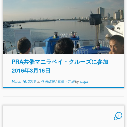
PRA共催マニラベイ・クルーズに参加
2016年3月16日
March 16, 2016
in
住居情報
/
見所・穴場
by
shiga
1