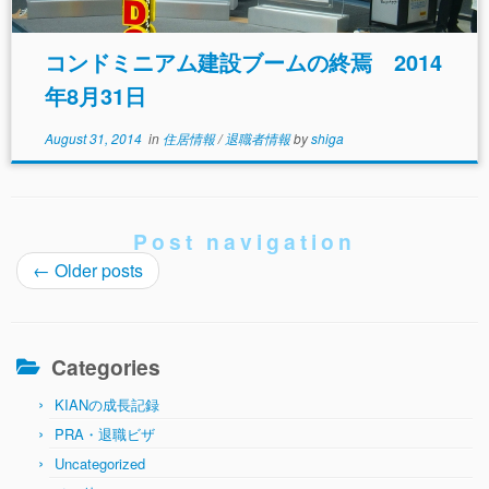
と、決してほったらかしにしてはいけない。 1． ロー
ン契約；家と土地の購入資金の提供には、賃借契約を
結んでおく。担保は購入する住宅をあてる 2． リース
コンドミニアム建設ブームの終焉 2014
契約；25年＋25年の長期リース契約を結び使用権を確
年8月31日
保する。一方、賃料とローン返済を相殺する 3． オプ
ション契約；住宅の売却、登記移転、売却金の受け取
りなどの権利を確保して、実質的に保有しているとい
August 31, 2014
in
住居情報
/
退職者情報
by
shiga
う状況に近い権利を確保する 4． […]
Post navigation
←
Older posts
Categories
KIANの成長記録
PRA・退職ビザ
Uncategorized