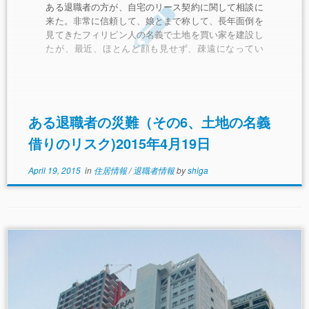
ある退職者の方が、自宅のリース契約に関して相談に
来た。非常に信頼して、娘とまで称して、長年面倒を
見てきたフィリピン人の名義で土地を買い家を建設し
たが、最近、ほとんど顔も見せず、疎遠になってい
る。このままでは、退職者が亡くなったら、日本人の
奥さんは、家から放り出されてしまうのではないかと
心配だと。ちなみに契約者は退職者だけで、契約書に
奥さんの名前は全く現れていない。 それでは、「退
職者の目の黒いうちに契約書を作り直して、将来、何
ある退職者の災難（その6、土地の名義
が起きても奥さんも安心していられるようにしましょ
借りのリスク)2015年4月19日
う」ということで、新しい契約のドラフトを作成し
た。それを件のフィリピン人に見せたときから、戦い
April 19, 2015
in
住居情報
/
退職者情報
by
shiga
が始まった。その後、彼女は結婚しており、旦那は、
退職者が死ねば、あの豪邸が手に入ると目論んでいた
に違いない。それが、退職者が死んだら、「リース契
約は妻および子供などの相続人に引き継がれる」とい
う契約書の文言に目論見が外れて、元も子も無くなっ
てしまうとびっくりしたに違いない。 その後、信頼
していた娘からは、脅迫まがいの言葉を浴びせられる
やら不安の日々が続いた。おまけに、住宅の一部が彼
女の母親の土地にかかっているから住宅の一部を取り
壊せだの、さらには弟を使って国外退去の訴えを入管