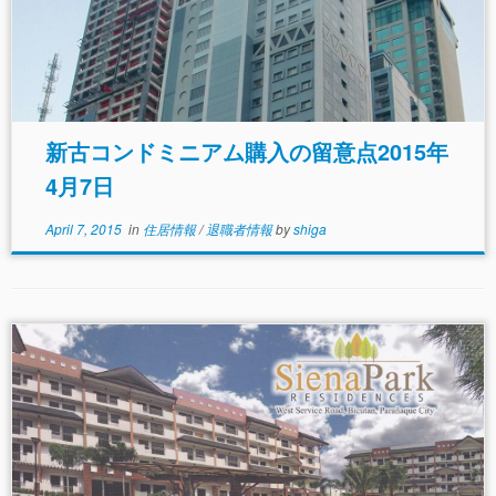
に起こすなど（この訴えは幸い却下された）、嫌がら
せは止まらなかった。これら一連の動きは、旦那の差
し金であろうということは一目瞭然だが、退職者とし
てはあれほどまでに可愛がってきたのにと、裏切られ
たという思いで一杯だった。 売られた喧嘩は買うし
かない。そのため、バランガイに脅迫と詐欺の訴えを
起こしたが、相手は全く顔を見せない。こうなった
新古コンドミニアム購入の留意点2015年
ら、裁判に訴えるしかないので、脅迫と詐欺の刑事告
訴を行い、送検されるのを待っている。しかし起訴で
4月7日
きたらできたで、裁判という長い戦いが待っており、
行く先は容易ではない。 信頼関係がある間は、仮に
April 7, 2015
in
住居情報
/
退職者情報
by
shiga
契約書などなくとも土地と家の名義を借りて、そこに
住むということは、全く問題ない。そして、人生を全
うしたら、それを、お礼としてくれてやるということ
は誰しも考えることだ。しかし、長期にわたると、今
回の事例のように第3者が介入して人間関係が壊れる
てしまうことは容易におこりうる。特に、彼女などと
いう関係は、ほとんど間違いなく破局がおとずれるだ
ろう。あるいは、たとえ人間関係が壊れなかったとし
ても、名義人が不慮の死を遂げて、見知らぬ人間に相
続されてしまうかも知れない。そうなると何の恩義も
ない相続人は、欲の皮を突っ張らせて、退職者の追い
出しにかかるだろう。 これが、正式に結婚している