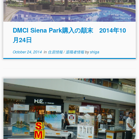
配偶者であれば、その所有権、離婚後の財産の処理あ
るいは相続などが法律で定めれており、争いの余地は
少ない。しかし、それが、他人である場合、ややこし
いことになる。特に、彼女名義となった場合、相手も
DMCI Siena Park購入の顛末 2014年10
公然と別離の代償を求めるであろう。名義借りといっ
ても法律上、相手の所有物になっているのだから、丸
月24日
ごと持っていかれるのは火を見るより明らかだ。たと
え、はじめから仕組まれたものでも、あるいは、相手
October 24, 2014
in
住居情報
/
退職者情報
by
shiga
に落ち度があろうが、金を出したものの権利を守るに
は、文書化された契約書だけが争いの武器となる。そ
れがないと、今回の事例のように長期の裁判という、
残りの人生をかけた大仕事になってしまうのだ。 以
前にも紹介したが、その文書とは下記のようなもの
だ。名義を借りて家を建てる段は、関係は蜜月で、相
手も、家をとってやろうなどという目論みは無いか
ら、二つ返事でサインをするだろう。もし、このとき
サインを拒んだら、下心ありあり なのだから、別の
名義人を探せばよいだけのことだ。これだけの書類に
サインをしたら、名義人も我が物にしようなどという
気は起こさないし、所有意識も生まれてこない。踏み
絵のようなものだと思っても良い。なけなしの虎の子
をはたくのだから、この程度のことを面倒くさいなど