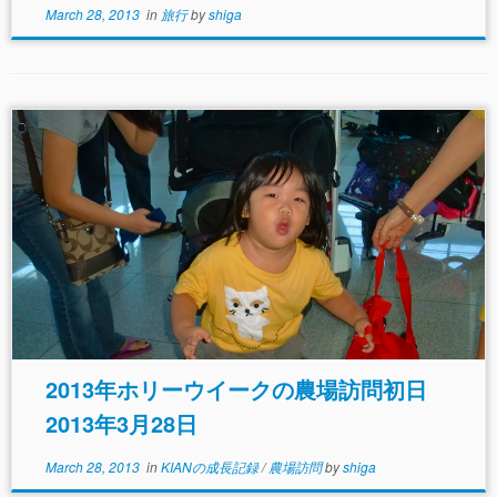
March 28, 2013
in
旅行
by
shiga
る民宿がある。 ③スービック、クラーク(アンヘレ
ス）：往復300ｋｍくらいのちょっと遠出になるが、
経済特区として中部ルソンの開発の目玉となってお
り、是非視察したいところだ。ちょっときついが一日
でも回れる。スービックにはポコアポコ、アンヘレス
にはフレンドシップ、という日本人経営の宿泊施設が
ある。 ④バギオ：マニラから車で5～6時間、ここは
最低一泊必要だ。ビクトリアライナーなどのバスで行
けばいいので、わざわざマニラから車をチャーターす
ることもない。バギオにはタクシーがたくさん走って
いる。 ⑤プエルトガレラ：マニラから一番近い海浜
リゾートで、数百軒のコッテージがひしめいている。
車で、2時間、さらに船で1時間の所にあるが、数日の
んびり過ごすのに最適だ。 ⑥コレヒドール島：マニ
ラ湾に浮かぶ第2次世界大戦の遺跡、日帰り良好に丁
度良い。
2013年ホリーウイークの農場訪問初日
2013年3月28日
March 28, 2013
in
KIANの成長記録
/
農場訪問
by
shiga