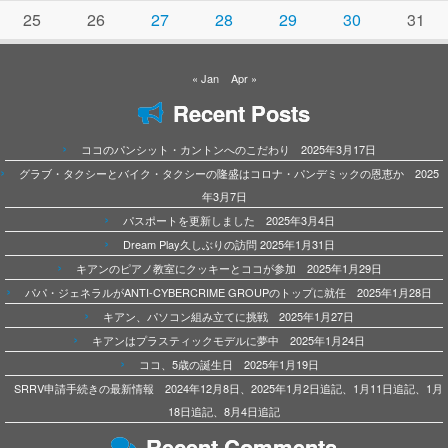
25
26
27
28
29
30
31
« Jan
Apr »
Recent Posts
ココのパンシット・カントンへのこだわり 2025年3月17日
グラブ・タクシーとバイク・タクシーの隆盛はコロナ・パンデミックの恩恵か 2025
年3月7日
パスポートを更新しました 2025年3月4日
Dream Play久しぶりの訪問 2025年1月31日
キアンのピアノ教室にクッキーとココが参加 2025年1月29日
パパ・ジェネラルがANTI-CYBERCRIME GROUPのトップに就任 2025年1月28日
キアン、パソコン組み立てに挑戦 2025年1月27日
キアンはプラスティックモデルに夢中 2025年1月24日
ココ、5歳の誕生日 2025年1月19日
SRRV申請手続きの最新情報 2024年12月8日、2025年1月2日追記、1月11日追記、1月
18日追記、8月4日追記
Recent Comments