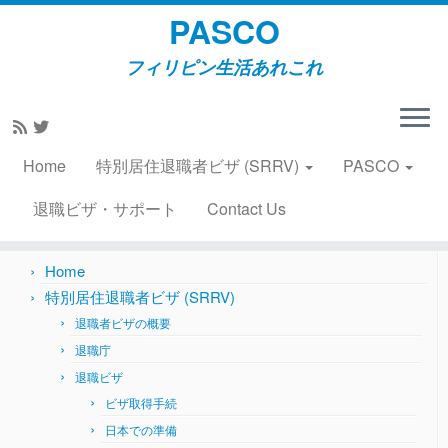
PASCO
フィリピン生活あれこれ
Skip
to
Home
»
2013
»
March
»
28
content
Home
特別居住退職者ビザ (SRRV)
PASCO
Search
for:
退職ビザ・サポート
Contact Us
Home
特別居住退職者ビザ (SRRV)
退職者ビザの概要
退職庁
退職ビザ
ビザ取得手続
日本での準備