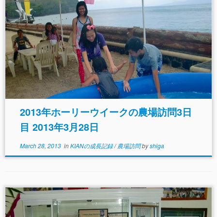
2013年ホーリーウイークの農場訪問3日
目 2013年3月28日
March 28, 2013
in
KIANの成長記録
/
農場訪問
by
shiga