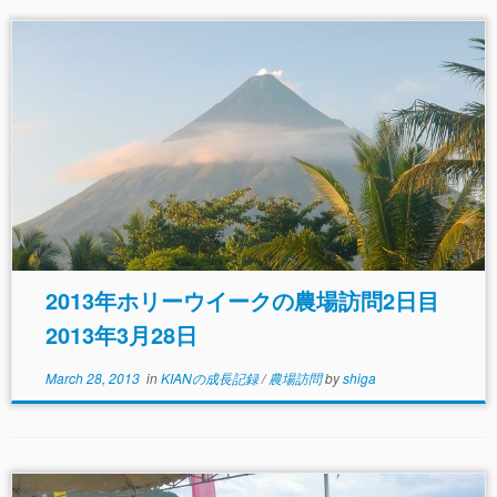
2013年ホリーウイークの農場訪問2日目
2013年3月28日
March 28, 2013
in
KIANの成長記録
/
農場訪問
by
shiga