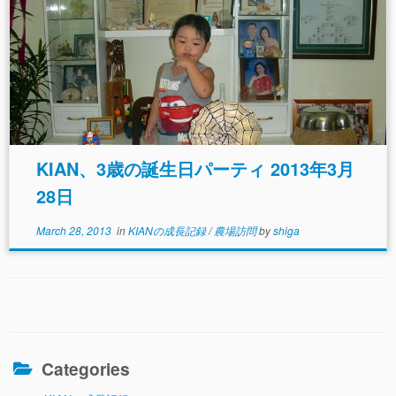
KIAN、3歳の誕生日パーティ 2013年3月
28日
March 28, 2013
in
KIANの成長記録
/
農場訪問
by
shiga
Categories