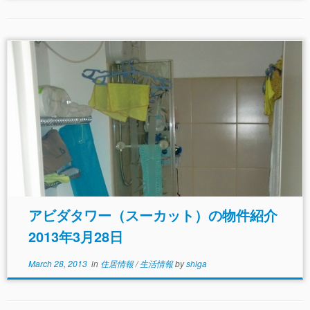
アビダタワー（スーカット）の物件紹介
2013年3月28日
March 28, 2013
in
住居情報
/
生活情報
by
shiga