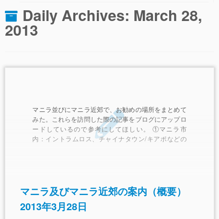
Daily Archives:
March 28,
2013
マニラ並びにマニラ近郊で、お勧めの場所をまとめて
みた。これらを訪問した際の記事をブログにアップロ
ードしているので参考にしてほしい。 ①マニラ市
内：イントラムロス、チャイナタウン/キアポなどの
下町、ロックウエル、マカティ、ボニファシオなどの
新興都市・コンドミニアム街、グリーンヒル、モール
オブエイシアなどの買い物どころ。 これらは一日ツ
アーで回れる。 ②タガイタイ、アラバン：マニラの
南、アラバンは外国人にお勧めの住宅街だ。リゾート
マニラ及びマニラ近郊の案内（概要）
のようなコンドミニアムもある。タガイタイも1990年
2013年3月28日
代からのブームで様変わりしているが、これらも一々
ツアーで回れる。タガイタイにはパスコと提携してい