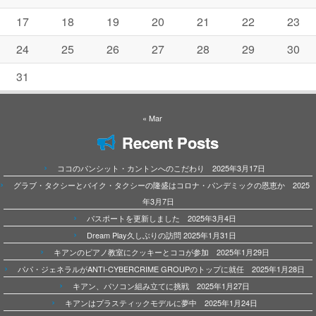
17
18
19
20
21
22
23
24
25
26
27
28
29
30
31
« Mar
Recent Posts
ココのパンシット・カントンへのこだわり 2025年3月17日
グラブ・タクシーとバイク・タクシーの隆盛はコロナ・パンデミックの恩恵か 2025
年3月7日
パスポートを更新しました 2025年3月4日
Dream Play久しぶりの訪問 2025年1月31日
キアンのピアノ教室にクッキーとココが参加 2025年1月29日
パパ・ジェネラルがANTI-CYBERCRIME GROUPのトップに就任 2025年1月28日
キアン、パソコン組み立てに挑戦 2025年1月27日
キアンはプラスティックモデルに夢中 2025年1月24日