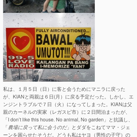
私は、１月５日（日）に客と会うためにマニラに戻った
が、KIANと両親は６日(月）に戻る予定だった。しかし、エ
ンジントラブルで７日（火）になってしまった。KIANは父
親のカーネルの実家（レガスピ市）に２日間泊まったが、
「I don’t like this house. No animal, No garden」と抗議し、
「
農場に戻って私に会うのだ
」とダダをこねてママ・ジェ
ーンを困らせたそうだ。どうも私はヤヨ（男性の子守）の