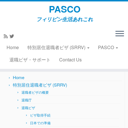
PASCO
フィリピン生活あれこれ
Skip
to
Home
»
農場訪問
»
農場訪問2014年正月 2014年1月23日
content
Home
特別居住退職者ビザ (SRRV)
PASCO
Search
for:
退職ビザ・サポート
Contact Us
Home
特別居住退職者ビザ (SRRV)
退職者ビザの概要
退職庁
退職ビザ
ビザ取得手続
日本での準備