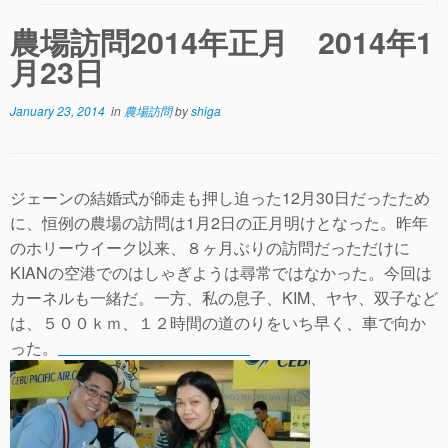
農場訪問2014年正月 2014年1
月23日
January 23, 2014
in
農場訪問
by
shiga
ジェーンの結婚式が師走も押し迫った12月30日だったため
に、恒例の農場の訪問は1月2日の正月明けとなった。昨年
のホリーウイーク以来、８ヶ月ぶりの訪問だっただけに
KIANの空港でのはしゃぎようは尋常ではなかった。今回は
カーネルも一緒だ。一方、私の息子、KIM、ヤヤ、双子など
は、５００ｋｍ、１２時間の道のりをいち早く、車で向か
った。