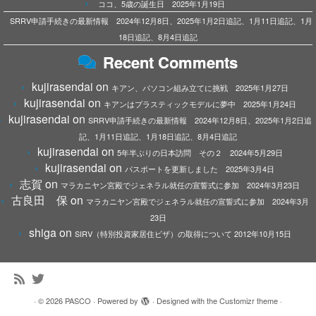
ココ、5歳の誕生日 2025年1月19日
SRRV申請手続きの最新情報 2024年12月8日、2025年1月2日追記、1月11日追記、1月
18日追記、8月4日追記
Recent Comments
kujirasendai
on
キアン、パソコン組み立てに挑戦 2025年1月27日
kujirasendai
on
キアンはプラスティックモデルに夢中 2025年1月24日
kujirasendai
on
SRRV申請手続きの最新情報 2024年12月8日、2025年1月2日追
記、1月11日追記、1月18日追記、8月4日追記
kujirasendai
on
5年半ぶりの日本訪問 その２ 2024年5月29日
kujirasendai
on
パスポートを更新しました 2025年3月4日
志賀
on
マラカニヤン宮殿でジェネラル就任の宣誓式に参加 2024年3月23日
古良田 保
on
マラカニヤン宮殿でジェネラル就任の宣誓式に参加 2024年3月
23日
shiga
on
SIRV（特別投資家居住ビザ）の取得について 2012年10月15日
·
© 2026
PASCO
·
Powered by
·
Designed with the
Customizr theme
·