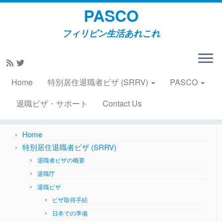
PASCO
フィリピン生活あれこれ
Skip
to
Home
»
特別居住退職者ビザ (SRRV)
»
退職者ビザの概要
content
Home
特別居住退職者ビザ (SRRV)
PASCO
Search
for:
退職ビザ・サポート
Contact Us
Home
特別居住退職者ビザ (SRRV)
退職者ビザの概要
退職庁
退職ビザ
ビザ取得手続
日本での準備