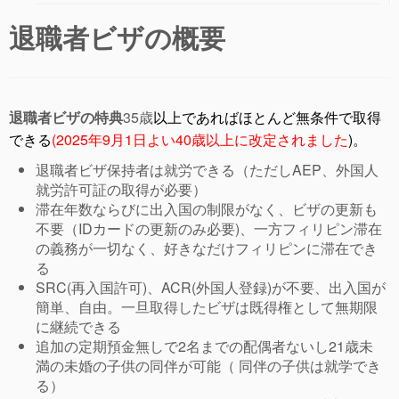
退職者ビザの概要
退職者ビザの特典
35歳
以上であればほとんど無条件で取得
できる
(2025年9月1日よい40歳以上に改定されました
)。
退職者ビザ保持者は就労できる（ただしAEP、外国人
就労許可証の取得が必要）
滞在年数ならびに出入国の制限がなく、ビザの更新も
不要（IDカードの更新のみ必要)、一方フィリピン滞在
の義務が一切なく、好きなだけフィリピンに滞在でき
る
SRC(再入国許可)、ACR(外国人登録)が不要、出入国が
簡単、自由。一旦取得したビザは既得権として無期限
に継続できる
追加の定期預金無しで2名までの配偶者ないし21歳未
満の未婚の子供の同伴が可能（ 同伴の子供は就学でき
る）