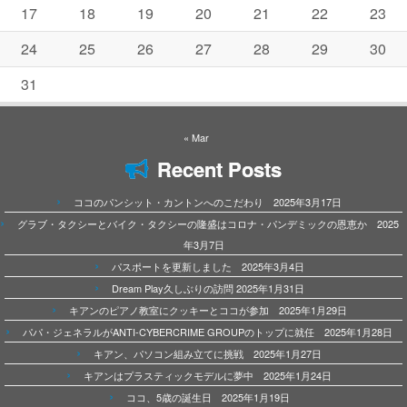
17
18
19
20
21
22
23
24
25
26
27
28
29
30
31
« Mar
Recent Posts
ココのパンシット・カントンへのこだわり 2025年3月17日
グラブ・タクシーとバイク・タクシーの隆盛はコロナ・パンデミックの恩恵か 2025
年3月7日
パスポートを更新しました 2025年3月4日
Dream Play久しぶりの訪問 2025年1月31日
キアンのピアノ教室にクッキーとココが参加 2025年1月29日
パパ・ジェネラルがANTI-CYBERCRIME GROUPのトップに就任 2025年1月28日
キアン、パソコン組み立てに挑戦 2025年1月27日
キアンはプラスティックモデルに夢中 2025年1月24日
ココ、5歳の誕生日 2025年1月19日