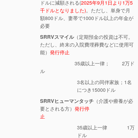
ドルに減額される(
2025年9月1日より1万5
千ドルとなりました)
。ただし、単身で月
額800ドル、妻帯で1000ドル以上の年金が
必要
SRRVスマイル
（定期預金の投資は不可。
ただし、終末の入院費埋葬費などに使用可
能）
発行停止
35歳以上一律； 2万ド
ル
3名以上の同伴家族；1名
につき15000ドル
SRRVヒューマンタッチ
（介護や療養が必
要とされる方）
発行停
止
35歳以上一律 1万
ドル