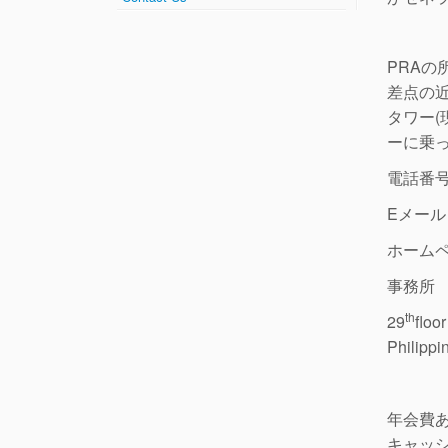
PRA
差点の近
タワー(
ーに乗
電話番号 (
Eメール i
ホーム
事務所 P
th
29
floo
Philippi
年会費
キャッ