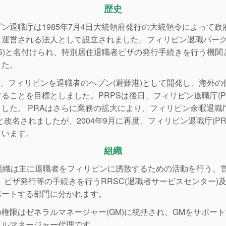
歴史
ン退職庁は1985年7月4日大統領府発行の大統領令によって政
、運営される法人として設立されました。フィリピン退職パー
PS)と名付けられ、特別居住退職者ビザの発行手続きを行う機関
した。
は、フィリピンを退職者のヘブン(避難港)として開発し、海外の
ることを目標としました。PRPSは後日、フィリピン退職庁(P
した。 PRAはさらに業務の拡大により、フィリピン余暇退職
A)と改名されましたが、2004年9月に再度、フィリピン退職庁(PR
ています。
組織
の組織は主に退職者をフィリピンに誘致するための活動を行う、営
、ビザ発行等の手続きを行うRRSC(退職者サービスセンター)
ポートする部門に分かれます。
権限はゼネラルマネージャー(GM)に統括され、GMをサポー
ラルマネージャー代理です。