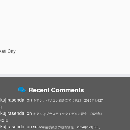
ti City
)
Recent Comments
kujirasendai
on
キアン、パソコン組み立てに挑戦 2025年1月27
日
kujirasendai
on
キアンはプラスティックモデルに夢中 2025年1
月24日
kujirasendai
on
SRRV申請手続きの最新情報 2024年12月8日、