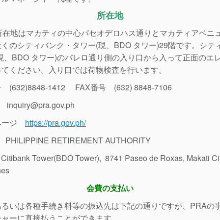
所在地
の所在地はマカティの中心パセオデロハス通りとマカティアベニ
くのシティバンク・タワー(現、BDO タワー)29階です。シテ
現、BDO タワー)のバレロ通り側の入り口から入って正面のエ
ってください。入り口では荷物検査を行います。
632)8848-1412 FAX番号 (632) 8848-7106
nquiry@pra.gov.ph
ページ
https://pra.gov.ph/
HILIPPINE RETIREMENT AUTHORITY
r Citibank Tower(BDO Tower), 8741 Paseo de Roxas, Makati Ci
nes
会費の支払い
あるいは各種手続き料等の振込先は下記の通りですが、PRAの
シャーに直接払うことができます。