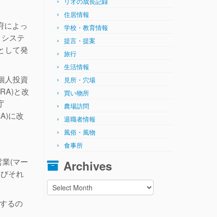
リオの成長記録
住居情報
府によっ
学校・教育情報
クシステ
提言・提案
として発
旅行
生活情報
個人投資
見所・穴場
RA)と改
買い物所
庁
農場訪問
A)に改
退職者情報
風俗・風物
食事所
業(マー
Archives
及びそれ
Archives
トするの