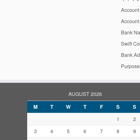
Account 
Account
Bank Nam
Swift 
Bank Ad
Purpose
AUGUST 2026
M
T
W
T
F
S
S
1
2
3
4
5
6
7
8
9