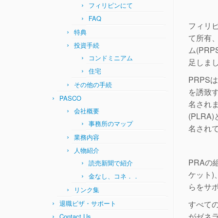
フィリピンにて
FAQ
フィリピ
特典
て所有
投資手続
ム(PR
コンドミニアム
足しま
住宅
PRPS
その他の手続
を誘致す
PASCO
名されま
会社概要
(PLR
事務所のマップ
名され
業務内容
人物紹介
PRA
読売新聞で紹介
ケット)
金なし、コネ．．
らをサ
リンク集
退職ビザ・サポート
すべての
がゼネ
Contact Us