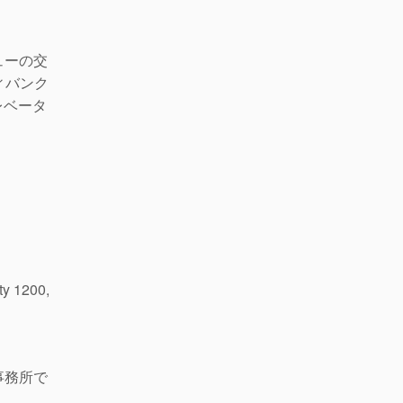
ューの交
ィバンク
レベータ
ty 1200,
事務所で