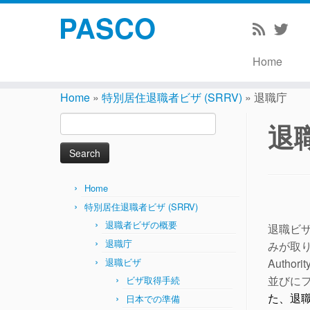
PASCO
Home
Skip
to
Home
»
特別居住退職者ビザ (SRRV)
»
退職庁
content
Search
退
for:
Home
特別居住退職者ビザ (SRRV)
退職者ビザの概要
退職ビ
退職庁
みが取り
退職ビザ
Auth
並びに
ビザ取得手続
た、退
日本での準備