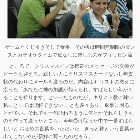
ゲームとくじ引きそして食事、その後は時間無制限のダン
スとカラオケタイムで底なしに楽しむのがフィリピン流
ところで、クリスマスイブは携帯のメッセージの交換が
ピークを迎える。親しい人にクリスマスカードないし年賀
状の代わりにメールを送るのだ。内容はキ リストの教えに
沿った「あなたに神の加護が与えられ、すばらしい年がく
ることを祈ります」といったものだが、キリスト教に疎い
私にとっては理解できない ことも多々あり、返事に困るこ
とが多い。それでも一句ひねるように何とかそれらしきも
のを作って送ったところ、今年受け取った中で一番すばら
しいと おほめの言葉をいただいた。きっと神という言葉が
出てこないのが新鮮に写ったのだろう。