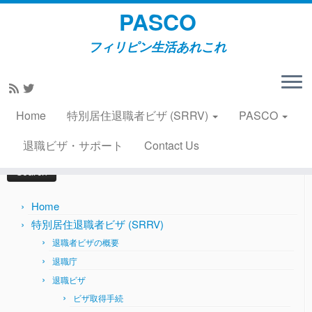
PASCO
フィリピン生活あれこれ
Skip
to
Home
»
風俗・風物
»
豆辞典 待望のクリスマスがやって
content
きた
Home
特別居住退職者ビザ (SRRV)
PASCO
Search
退職ビザ・サポート
Contact Us
for:
Home
特別居住退職者ビザ (SRRV)
退職者ビザの概要
退職庁
退職ビザ
ビザ取得手続