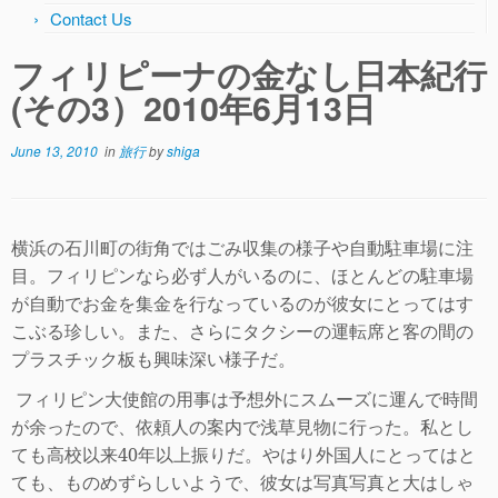
Contact Us
フィリピーナの金なし日本紀行
(その3）2010年6月13日
June 13, 2010
in
旅行
by
shiga
横浜の石川町の街角ではごみ収集の様子や自動駐車場に注
目。フィリピンなら必ず人がいるのに、ほとんどの駐車場
が自動でお金を集金を行なっているのが彼女にとってはす
こぶる珍しい。また、さらにタクシーの運転席と客の間の
プラスチック板も興味深い様子だ。
フィリピン大使館の用事は予想外にスムーズに運んで時間
が余ったので、依頼人の案内で浅草見物に行った。私とし
ても高校以来
40
年以上振りだ。やはり外国
人にとってはと
ても、ものめずらしいようで、彼女は写真写真と大はしゃ