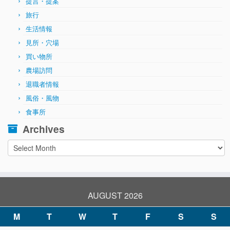
提言・提案
旅行
生活情報
見所・穴場
買い物所
農場訪問
退職者情報
風俗・風物
食事所
Archives
Archives
AUGUST 2026
M
T
W
T
F
S
S