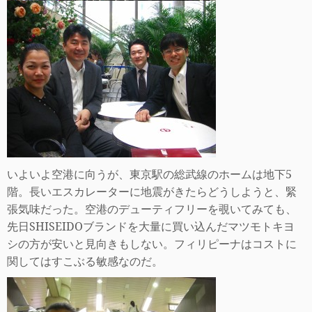
いよいよ空港に向うが、東京駅の総武線のホームは地下
5
階。長いエスカレーターに地震がきたらどうしようと、緊
張気味だった。空港のデューティフリーを覗いてみても、
先日
SHISEIDO
ブランドを大量に買い込んだマツモトキヨ
シの方が安いと見向きもしない。フィリピーナはコストに
関してはすこぶる敏感なのだ。