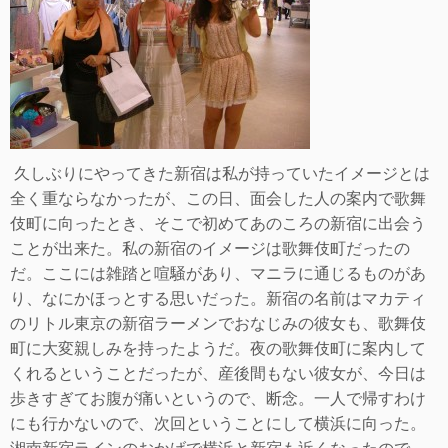
久しぶりにやってきた新宿は私が持っていたイメージとは
全く重ならなかったが、この日、面会した人の案内で歌舞
伎町に向ったとき、そこで初めてあのころの
新宿に出会う
ことが出来た。私の新宿のイメージは歌舞伎町だったの
だ。ここには雑踏と喧騒があり、マニラに通じるものがあ
り、なにかほっとする思いだっ
た。新宿の名前はマカティ
のリトル東京の新宿ラーメンでおなじみの彼女も、歌舞伎
町に大変親しみを持ったようだ。夜の歌舞伎町に案内して
くれるということ
だったが、産後間もない彼女が、今日は
歩きすぎてお腹が痛いというので、断念。一人で帰すわけ
にも行かないので、次回ということにして横浜に向った。