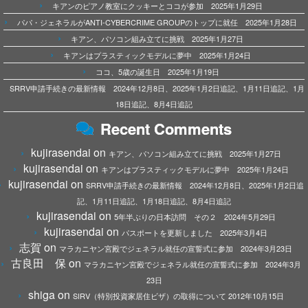
キアンのピアノ教室にクッキーとココが参加 2025年1月29日
パパ・ジェネラルがANTI-CYBERCRIME GROUPのトップに就任 2025年1月28日
キアン、パソコン組み立てに挑戦 2025年1月27日
キアンはプラスティックモデルに夢中 2025年1月24日
ココ、5歳の誕生日 2025年1月19日
SRRV申請手続きの最新情報 2024年12月8日、2025年1月2日追記、1月11日追記、1月
18日追記、8月4日追記
Recent Comments
kujirasendai
on
キアン、パソコン組み立てに挑戦 2025年1月27日
kujirasendai
on
キアンはプラスティックモデルに夢中 2025年1月24日
kujirasendai
on
SRRV申請手続きの最新情報 2024年12月8日、2025年1月2日追
記、1月11日追記、1月18日追記、8月4日追記
kujirasendai
on
5年半ぶりの日本訪問 その２ 2024年5月29日
kujirasendai
on
パスポートを更新しました 2025年3月4日
志賀
on
マラカニヤン宮殿でジェネラル就任の宣誓式に参加 2024年3月23日
古良田 保
on
マラカニヤン宮殿でジェネラル就任の宣誓式に参加 2024年3月
23日
shiga
on
SIRV（特別投資家居住ビザ）の取得について 2012年10月15日