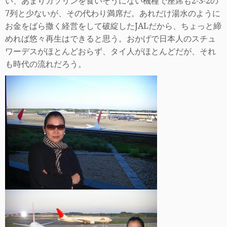
い、あまりガソリンを食いそうにない機種で座席も
2-3-2
の
7
列と少ないが、その代わり満席だ。
あれだけ湯水のように
お金をばら撒く経営をして破綻した
JAL
だから、ちょっと締
めれば悠々再生はできると思う。おかげで日本人のスチュ
ワーデスがほとん
どおらず、タイ人がほとんどだが、それ
も時代の流れだろう。