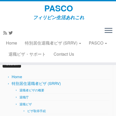
PASCO
フィリピン生活あれこれ
Skip
to
Home
»
旅行
»
フィリピーナの金なし日本紀行(その3）
content
2010年6月13日
Home
特別居住退職者ビザ (SRRV)
PASCO
Search
退職ビザ・サポート
Contact Us
for:
Home
特別居住退職者ビザ (SRRV)
退職者ビザの概要
退職庁
退職ビザ
ビザ取得手続