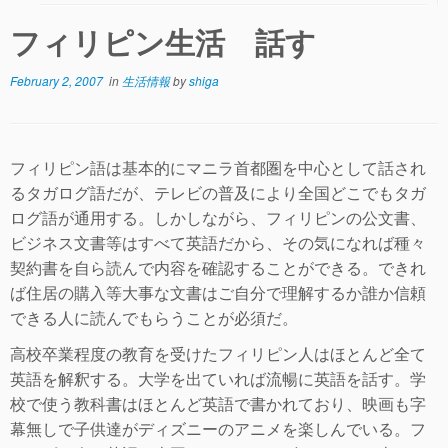
フィリピン生活 話す
February 2, 2007
in
生活情報
by
shiga
フィリピン語は基本的にマニラ首都圏を中心として話され
るタガログ語だが、テレビの普及により全国どこでもタガ
ログ語が通用する。しかしながら、フィリピンの公文書、
ビジネス文書等はすべて英語だから、その気になれば種々
契約書を自ら読んで内容を確認することができる。できれ
ば住居の購入等大事な文書はご自分で理解するか誰か信頼
できる人に読んでもらうことが必須だ。
高校卒業程度の教育を受けたフィリピン人はほとんど全て
英語を解釈する。大学を出ていれば流暢に英語を話す。学
校で使う教科書はほとんど英語で書かれており、映画も字
幕無しで子供達がディズニーのアニメを楽しんでいる。フ