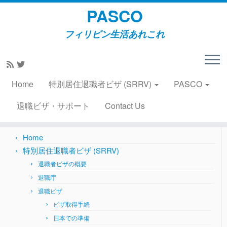
PASCO
フィリピン生活あれこれ
Skip
to
Home
»
生活情報
»
フィリピン生活 話す
content
Home
特別居住退職者ビザ (SRRV)
PASCO
Search
for:
退職ビザ・サポート
Contact Us
Home
特別居住退職者ビザ (SRRV)
退職者ビザの概要
退職庁
退職ビザ
ビザ取得手続
日本での準備