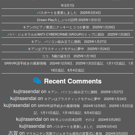
年3月7日
パスポートを更新しました 2025年3月4日
Dream Play久しぶりの訪問 2025年1月31日
キアンのピアノ教室にクッキーとココが参加 2025年1月29日
パパ・ジェネラルがANTI-CYBERCRIME GROUPのトップに就任 2025年1月28日
キアン、パソコン組み立てに挑戦 2025年1月27日
キアンはプラスティックモデルに夢中 2025年1月24日
ココ、5歳の誕生日 2025年1月19日
SRRV申請手続きの最新情報 2024年12月8日、2025年1月2日追記、1月11日追記、1月
18日追記、8月4日追記
Recent Comments
kujirasendai
on
キアン、パソコン組み立てに挑戦 2025年1月27日
kujirasendai
on
キアンはプラスティックモデルに夢中 2025年1月24日
kujirasendai
on
SRRV申請手続きの最新情報 2024年12月8日、2025年1月2日追
記、1月11日追記、1月18日追記、8月4日追記
kujirasendai
on
5年半ぶりの日本訪問 その２ 2024年5月29日
kujirasendai
on
パスポートを更新しました 2025年3月4日
志賀
on
マラカニヤン宮殿でジェネラル就任の宣誓式に参加 2024年3月23日