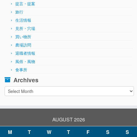
提言・提案
旅行
生活情報
見所・穴場
買い物所
農場訪問
退職者情報
風俗・風物
食事所
Archives
Archives
AUGUST 2026
M
T
W
T
F
S
S