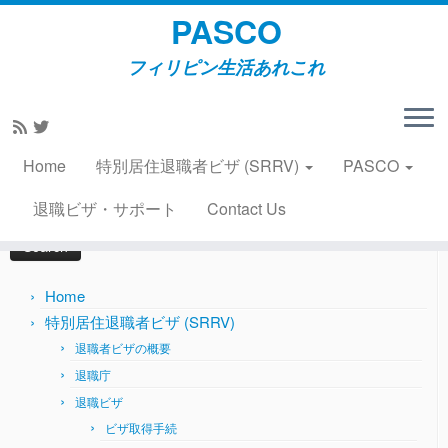
PASCO
フィリピン生活あれこれ
Skip
to
Home
»
風俗・風物
»
フィリピンにも茶髪ブームが到来
content
2014年11月29日
Home
特別居住退職者ビザ (SRRV)
PASCO
Search
退職ビザ・サポート
Contact Us
for:
Home
特別居住退職者ビザ (SRRV)
退職者ビザの概要
退職庁
退職ビザ
ビザ取得手続