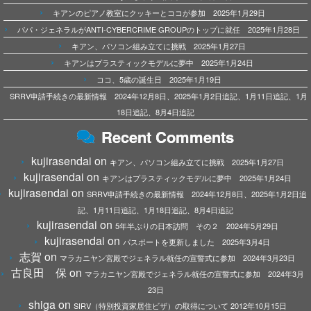
キアンのピアノ教室にクッキーとココが参加 2025年1月29日
パパ・ジェネラルがANTI-CYBERCRIME GROUPのトップに就任 2025年1月28日
キアン、パソコン組み立てに挑戦 2025年1月27日
キアンはプラスティックモデルに夢中 2025年1月24日
ココ、5歳の誕生日 2025年1月19日
SRRV申請手続きの最新情報 2024年12月8日、2025年1月2日追記、1月11日追記、1月
18日追記、8月4日追記
Recent Comments
kujirasendai
on
キアン、パソコン組み立てに挑戦 2025年1月27日
kujirasendai
on
キアンはプラスティックモデルに夢中 2025年1月24日
kujirasendai
on
SRRV申請手続きの最新情報 2024年12月8日、2025年1月2日追
記、1月11日追記、1月18日追記、8月4日追記
kujirasendai
on
5年半ぶりの日本訪問 その２ 2024年5月29日
kujirasendai
on
パスポートを更新しました 2025年3月4日
志賀
on
マラカニヤン宮殿でジェネラル就任の宣誓式に参加 2024年3月23日
古良田 保
on
マラカニヤン宮殿でジェネラル就任の宣誓式に参加 2024年3月
23日
shiga
on
SIRV（特別投資家居住ビザ）の取得について 2012年10月15日