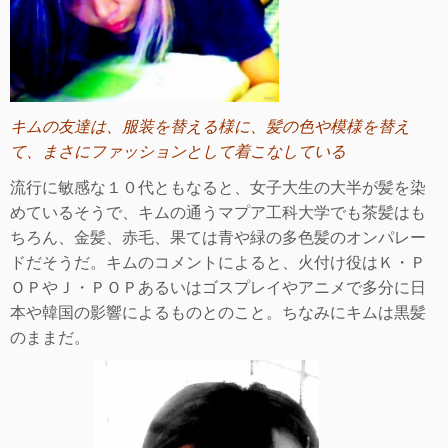
キムの友達は、服装を替える様に、髪の色や模様を替え
て、まさにファッションとして着こなしている
流行に敏感な１０代ともなると、女子大生の大半が髪を染
めているそうで、キムの通うマプア工科大学でも茶髪はも
ちろん、金髪、赤毛、果ては青や緑の多色髪のオンパレー
ドだそうだ。キムのコメントによると、火付け役はＫ・Ｐ
ＯＰやＪ・ＰＯＰあるいはゴスプレイやアニメで多分に日
本や韓国の影響によるものとのこと。ちなみにキムは黒髪
のままだ。