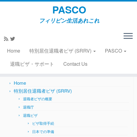
PASCO
フィリピン生活あれこれ
Skip
to
Home
»
食事所
»
パンケーキ・ハウス 2010年2月2日
content
Home
特別居住退職者ビザ (SRRV)
PASCO
Search
for:
退職ビザ・サポート
Contact Us
Home
特別居住退職者ビザ (SRRV)
退職者ビザの概要
退職庁
退職ビザ
ビザ取得手続
日本での準備