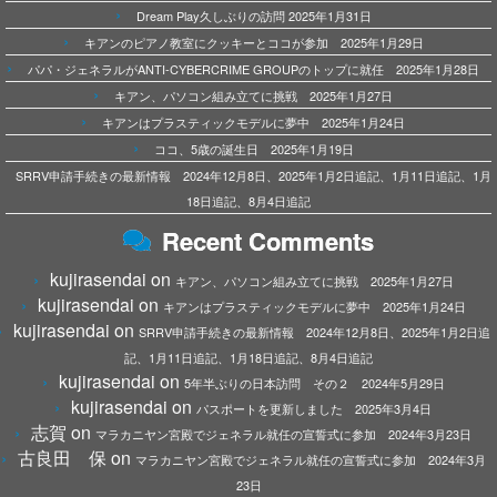
Dream Play久しぶりの訪問 2025年1月31日
キアンのピアノ教室にクッキーとココが参加 2025年1月29日
パパ・ジェネラルがANTI-CYBERCRIME GROUPのトップに就任 2025年1月28日
キアン、パソコン組み立てに挑戦 2025年1月27日
キアンはプラスティックモデルに夢中 2025年1月24日
ココ、5歳の誕生日 2025年1月19日
SRRV申請手続きの最新情報 2024年12月8日、2025年1月2日追記、1月11日追記、1月
18日追記、8月4日追記
Recent Comments
kujirasendai
on
キアン、パソコン組み立てに挑戦 2025年1月27日
kujirasendai
on
キアンはプラスティックモデルに夢中 2025年1月24日
kujirasendai
on
SRRV申請手続きの最新情報 2024年12月8日、2025年1月2日追
記、1月11日追記、1月18日追記、8月4日追記
kujirasendai
on
5年半ぶりの日本訪問 その２ 2024年5月29日
kujirasendai
on
パスポートを更新しました 2025年3月4日
志賀
on
マラカニヤン宮殿でジェネラル就任の宣誓式に参加 2024年3月23日
古良田 保
on
マラカニヤン宮殿でジェネラル就任の宣誓式に参加 2024年3月
23日