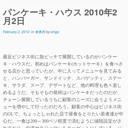
パンケーキ・ハウス 2010年2
月2日
February 2, 2010
in
食事所
by
shiga
最近ビジネス街に急ピッチで展開しているのがパンケー
キ・ハウスだ。初めはパンケーキ
(
ホットケーキ）を食べさ
せる店かと思っていたが、中に入ってメ
ニューを見てみる
と、ハンバーガー、サンドイッチ、スパゲッティ、ステー
キ、サラダ、スープ、デザートなど、他の料理も色々楽し
めるようだ。そもそもの発
祥はパンケーキだったのだが、
チェーン展開しているうちに顧客のニーズに会うようメニ
ューを増やして行ったのだろう。顧客の中心はビジネス街
の
OL
で、
ちょっとしゃれた店で昼食をとりたい若者達が中
心だ。一食は
200
～
300
ペソ程度で済むように値段設定がさ