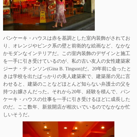
パンケーキ・ハウスは赤を基調とした室内装飾がされてお
り、オレンジやピンク系の壁と前衛的な絵画など、なかな
かモダンなインテリアだ。この室内装飾のデ
ザインと施工
を一手に引き受けているのが、私の古い友人の女性建築家
ジーナ・ティンソン
(Gina B. Tingson)
だ。
20
年前に会ったと
きは学校を出たばっかりの美人建築家で、建築屋の兄に言
わせると、建築のことなどほとんど知らない弁護士の父を
持
つお嬢さんだった。それから
20
年、経験を積んで、パン
ケーキ・ハウスの仕事を一手に引き受けるほどに成長した
のだ。ここ数年、新規開店が相次いでいるの
でなかなか忙
しいそうだ。