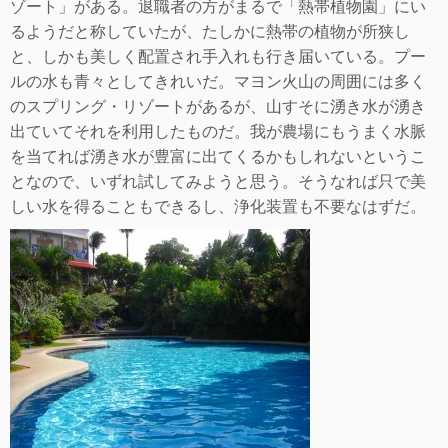
ゾート」がある。退職者の方がまるで「熱帯植物園」にい
るようだと称していたが、たしかに熱帯の植物
が所狭し
と、しかも美しく配置され手入れも行き届いている。プー
ルの水も青々としてきれいだ。マヨン火山の周囲には多く
のスプリング・リゾートがあるが、
山すそに湧き水が湧き
出ていてそれを利用したものだ。我が農場にもうまく水脈
を当てれば湧き水が豊富に出てくるかもしれないというこ
となので、いずれ試し
てみようと思う。そうなれば只で美
しい水を得ることもできるし、浄化装置も不要なはずだ。