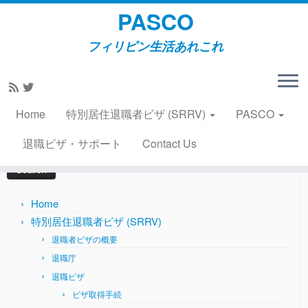
PASCO
フィリピン生活あれこれ
Skip
to
Home
»
農場訪問
»
タバコ農場訪問（その？）2009年12月6
content
日
Home
特別居住退職者ビザ (SRRV)
PASCO
Search
退職ビザ・サポート
Contact Us
for:
Home
特別居住退職者ビザ (SRRV)
退職者ビザの概要
退職庁
退職ビザ
ビザ取得手続