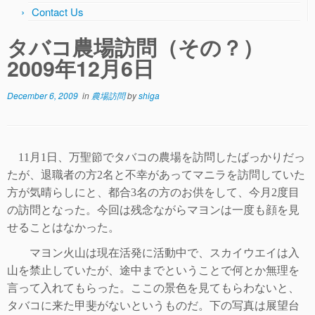
Contact Us
タバコ農場訪問（その？）
2009年12月6日
December 6, 2009
in
農場訪問
by
shiga
11
月
1
日、万聖節でタバコの農場を訪問したばっかりだっ
たが、退職者の方
2
名と不幸があってマニラを訪問していた
方が気晴らしにと、都合
3
名の方のお供をして、今月
2
度目
の訪問となった。今回は残念ながらマヨンは一度も顔を見
せることはなかった。
マヨン火山は現在活発に活動中で、スカイウエイは入
山を禁止していたが、途中までということで何とか無理を
言って入れてもらった。ここの景色を見てもらわ
ないと、
タバコに来た甲斐がないというものだ。下の写真は展望台