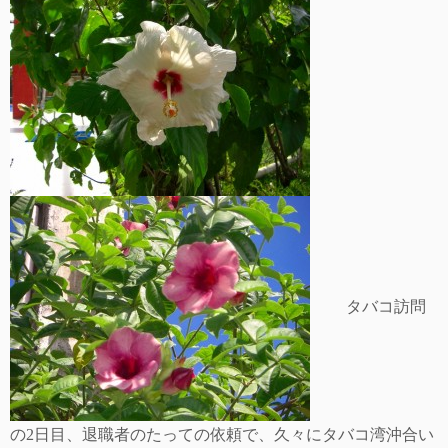
タバコ訪問
の
2
日目、退職者のたっての依頼で、久々にタバコ湾沖合い