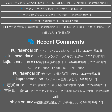
パパ・ジェネラルがANTI-CYBERCRIME GROUPのトップに就任 2025年1月28日
キアン、パソコン組み立てに挑戦 2025年1月27日
キアンはプラスティックモデルに夢中 2025年1月24日
ココ、5歳の誕生日 2025年1月19日
SRRV申請手続きの最新情報 2024年12月8日、2025年1月2日追記、1月11日追記、1月
18日追記、8月4日追記
Recent Comments
kujirasendai
on
キアン、パソコン組み立てに挑戦 2025年1月27日
kujirasendai
on
キアンはプラスティックモデルに夢中 2025年1月24日
kujirasendai
on
SRRV申請手続きの最新情報 2024年12月8日、2025年1月2日追
記、1月11日追記、1月18日追記、8月4日追記
kujirasendai
on
5年半ぶりの日本訪問 その２ 2024年5月29日
kujirasendai
on
パスポートを更新しました 2025年3月4日
志賀
on
マラカニヤン宮殿でジェネラル就任の宣誓式に参加 2024年3月23日
古良田 保
on
マラカニヤン宮殿でジェネラル就任の宣誓式に参加 2024年3月
23日
shiga
on
SIRV（特別投資家居住ビザ）の取得について 2012年10月15日