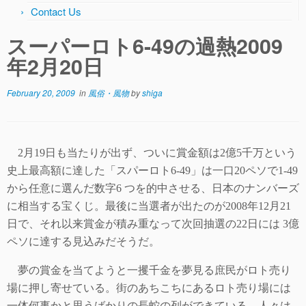
Contact Us
スーパーロト6-49の過熱2009
年2月20日
February 20, 2009
in
風俗・風物
by
shiga
2
月
19
日も当たりが出ず、ついに賞金額は
2
億
5
千万という
史上最高額に達した「スパーロト
6-49
」は一口
20
ペソで
1-49
から任意に選んだ数字
6
つを的中させる、日本のナンバーズ
に相当する宝くじ。最後に当選者が出たのが
2008
年
12
月
21
日で、それ以来賞金が積み重なって次回抽選の
22
日には
3
億
ペソに達する見込みだそうだ。
夢の賞金を当てようと一攫千金を夢見る庶民がロト売り
場に押し寄せている。街のあちこちにあるロト売り場には
一体何事かと思うばかりの長蛇の列ができている。人々は