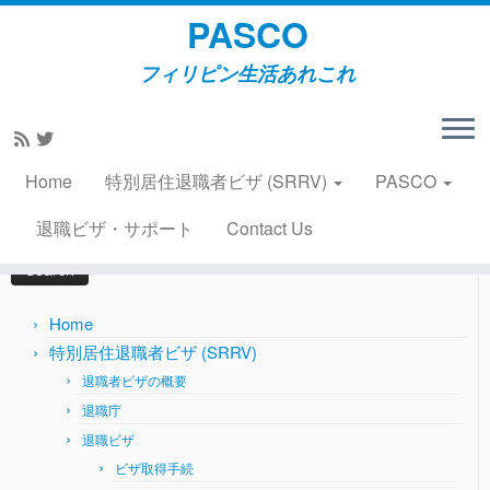
PASCO
フィリピン生活あれこれ
Skip
to
Home
»
風俗・風物
»
スーパーロト6-49の過熱2009年2月20
content
日
Home
特別居住退職者ビザ (SRRV)
PASCO
Search
退職ビザ・サポート
Contact Us
for:
Home
特別居住退職者ビザ (SRRV)
退職者ビザの概要
退職庁
退職ビザ
ビザ取得手続