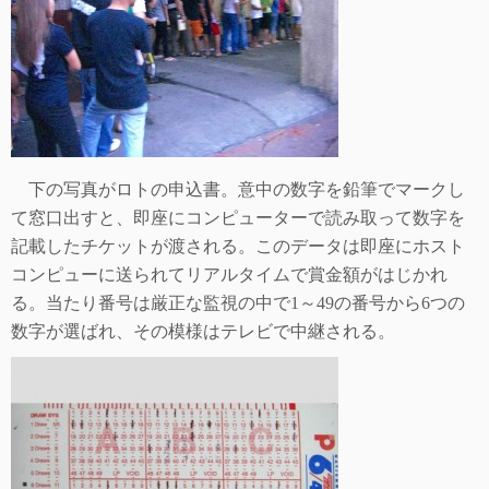
下の写真がロトの申込書。意中の数字を鉛筆でマークし
て窓口出すと、即座にコンピューターで読み取って数字を
記載したチケットが渡される。このデータは即座にホスト
コンピューに送られてリアルタイムで賞金額がはじかれ
る。当たり番号は厳正な監視の中で
1
～
49
の番号から
6
つの
数字が選ばれ、その模様はテレビで中継される。