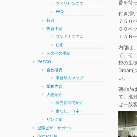
番を待
フィリピンにて
FAQ
付き添
特典
７５０
００ペ
投資手続
ＩＡＮ
コンドミニアム
住宅
内部は
その他の手続
で、そ
PASCO
校の生徒
会社概要
Drea
い。
事務所のマップ
業務内容
朝の内
人物紹介
て、混
読売新聞で紹介
は一般
金なし、コネ．．
リンク集
退職ビザ・サポート
Contact Us