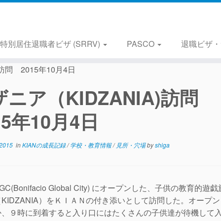
特別居住退職者ビザ (SRRV)
PASCO
退職ビザ・
訪問 2015年10月4日
ザニア（KIDZANIA)訪問
15年10月4日
 2015
in
KIANの成長記録
/
学校・教育情報
/
見所・穴場
by
shiga
C(Bonifacio Global City) にオープンした、子供の教育的
KIDZANIA）をＫＩＡＮの付き添いとして訪問した。オープ
か、９時に到着すると入り口にはたくさんの子供達が待機して