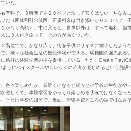
っていた。
いも有料で、３時間で４２０ペソと決して安くはない。ちなみ
ペソだ（団体割引の値段、正規料金は付き添いが６３０ペソ、
ソとかなり高額）。中に入ると、食事以外は、すべて無料。当
一人に３人付き添って、その方が高くついた。
、２階建てで、かなり広く、街を子供のサイズに縮小したよう
こで、様々な社会生活の疑似体験ができる。幼稚園の園児ある
に格好の体験学習の場を提供している。ただ、Dream Play(City
m)のようにハイスクールやカレッジの若者が楽しめるという施設
は、色々楽しめたが、昼近くになると続々と小学校の生徒がや
雑が激しくて、体験学習をゆっくり楽しめる状況ではなくなっ
客、平日は学校の団体で、当面、体験学習どころの話ではなさ