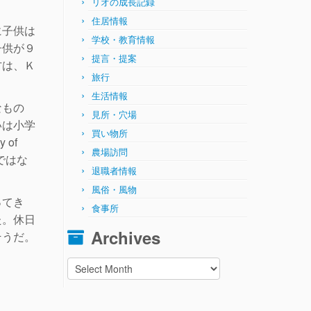
リオの成長記録
住居情報
に子供は
学校・教育情報
子供が９
提言・提案
方は、Ｋ
旅行
生活情報
なもの
見所・穴場
いは小学
買い物所
 of
農場訪問
ではな
退職者情報
風俗・風物
ってき
食事所
た。休日
Archives
そうだ。
Archives