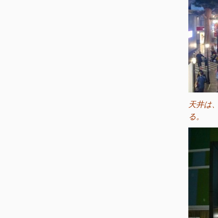
天井は
る。