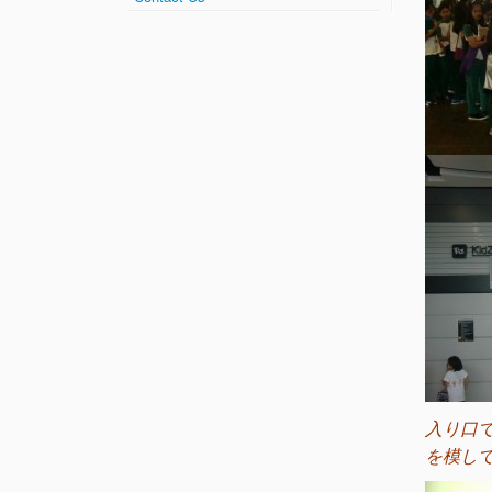
入り口
を模し