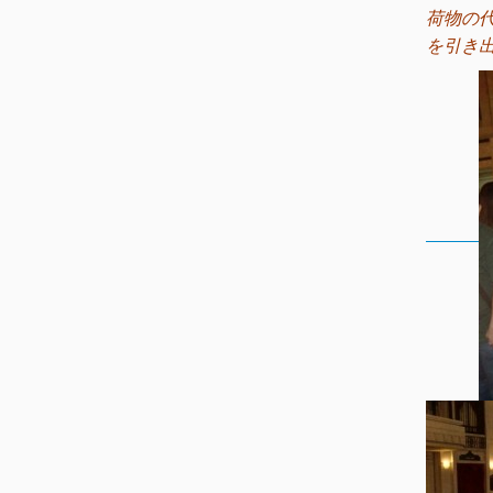
荷物の
を引き