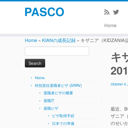
PASCO
Home
Skip
to
Home
»
KIANの成長記録
»
キザニア（KIDZANIA)
content
Search
キ
for:
20
Home
October 4,
特別居住退職者ビザ (SRRV)
退職者ビザの概要
退職庁
退職ビザ
最近、BG
ザニア（
ビザ取得手続
のせい
日本での準備