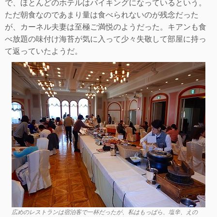
で、ほとんどのホテルはバイキングになっているという。
ただ朝食なのであまり量は食べられないのが残念だった
が、カーネル夫妻は至極ご満悦のようだった。キアンも食
べ放題の味付け海苔が気に入って少々失敬して部屋に持っ
て返っていたようだ。
広めのレストランは宿泊客で一杯だったが、私はもっぱら、塩辛、えの