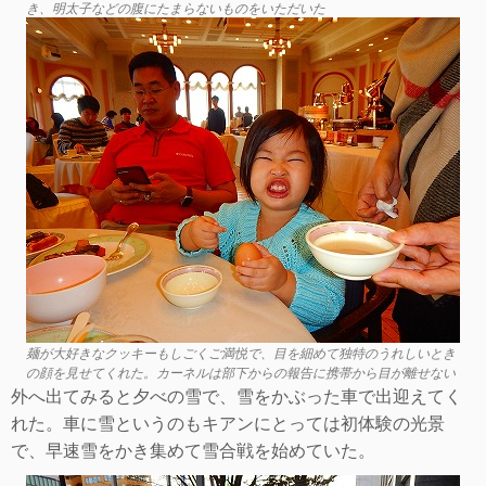
き、明太子などの腹にたまらないものをいただいた
麺が大好きなクッキーもしごくご満悦で、目を細めて独特のうれしいとき
の顔を見せてくれた。カーネルは部下からの報告に携帯から目が離せない
外へ出てみると夕べの雪で、雪をかぶった車で出迎えてく
れた。車に雪というのもキアンにとっては初体験の光景
で、早速雪をかき集めて雪合戦を始めていた。