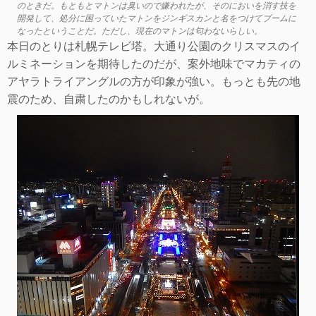
のときだ。もともとマトンは臭いので嫌われたが、そのにおいを消す技を
開発して、処分に困っていたマトンをジンギスカンと名をつけてブームに
なったということだ。ただし、現在のマトンは匂わないらしい。
本日のとりは札幌テレビ塔。大通り公園のクリスマスのイ
ルミネーションを期待したのだが、案外地味でマカティの
アヤラトライアングルの方が印象が強い。もっとも先の地
震のため、自粛したのかもしれないが。