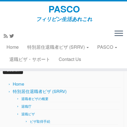
PASCO
フィリピン生活あれこれ
Skip
to
Home
»
旅行
»
カーネル一家念願の札幌旅行に同行(その4札
content
幌市内観光）2019年2月10日
Home
特別居住退職者ビザ (SRRV)
PASCO
Search
退職ビザ・サポート
Contact Us
for:
Home
特別居住退職者ビザ (SRRV)
退職者ビザの概要
退職庁
退職ビザ
ビザ取得手続