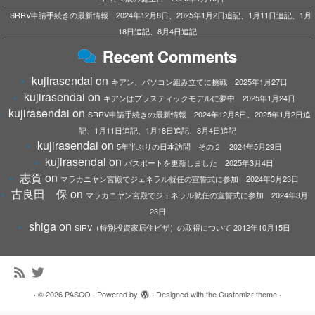
SRRV申請手続きの最新情報 2024年12月8日、2025年1月2日追記、1月11日追記、1月
18日追記、8月4日追記
Recent Comments
kujirasendai
on
キアン、パソコン組み立てに挑戦 2025年1月27日
kujirasendai
on
キアンはプラスティックモデルに夢中 2025年1月24日
kujirasendai
on
SRRV申請手続きの最新情報 2024年12月8日、2025年1月2日追
記、1月11日追記、1月18日追記、8月4日追記
kujirasendai
on
5年半ぶりの日本訪問 その２ 2024年5月29日
kujirasendai
on
パスポートを更新しました 2025年3月4日
志賀
on
マラカニヤン宮殿でジェネラル就任の宣誓式に参加 2024年3月23日
古良田 保
on
マラカニヤン宮殿でジェネラル就任の宣誓式に参加 2024年3月
23日
shiga
on
SIRV（特別投資家居住ビザ）の取得について 2012年10月15日
·
© 2026
PASCO
·
Powered by
·
Designed with the
Customizr theme
·