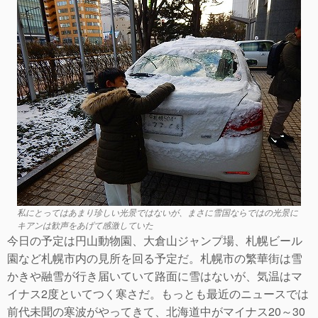
私にとってはあまり珍しい光景ではないが、まさに雪国ならではの光景に
キアンは歓声をあげて感激していた
今日の予定は円山動物園、大倉山ジャンプ場、札幌ビール
園など札幌市内の見所を回る予定だ。札幌市の繁華街は雪
かきや融雪が行き届いていて路面に雪はないが、気温はマ
イナス2度といてつく寒さだ。もっとも最近のニュースでは
前代未聞の寒波がやってきて、北海道中がマイナス20～30