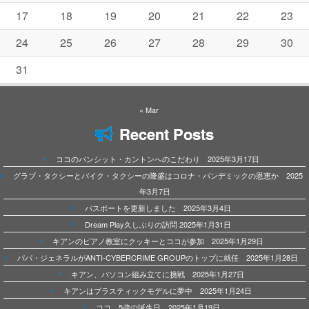
17
18
19
20
21
22
23
24
25
26
27
28
29
30
31
« Mar
Recent Posts
ココのパンシット・カントンへのこだわり 2025年3月17日
グラブ・タクシーとバイク・タクシーの隆盛はコロナ・パンデミックの恩恵か 2025
年3月7日
パスポートを更新しました 2025年3月4日
Dream Play久しぶりの訪問 2025年1月31日
キアンのピアノ教室にクッキーとココが参加 2025年1月29日
パパ・ジェネラルがANTI-CYBERCRIME GROUPのトップに就任 2025年1月28日
キアン、パソコン組み立てに挑戦 2025年1月27日
キアンはプラスティックモデルに夢中 2025年1月24日
ココ、5歳の誕生日 2025年1月19日