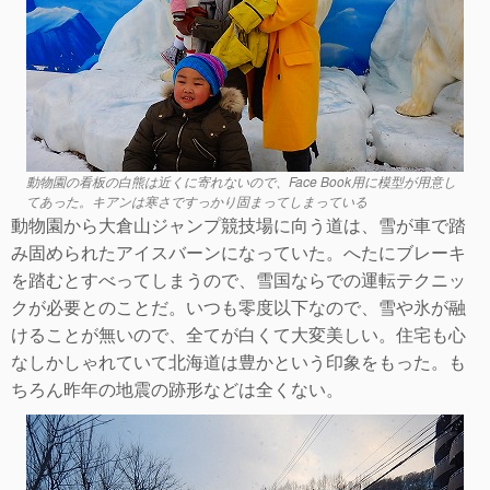
動物園の看板の白熊は近くに寄れないので、Face Book用に模型が用意し
てあった。キアンは寒さですっかり固まってしまっている
動物園から大倉山ジャンプ競技場に向う道は、雪が車で踏
み固められたアイスバーンになっていた。へたにブレーキ
を踏むとすべってしまうので、雪国ならでの運転テクニッ
クが必要とのことだ。いつも零度以下なので、雪や氷が融
けることが無いので、全てが白くて大変美しい。住宅も心
なしかしゃれていて北海道は豊かという印象をもった。も
ちろん昨年の地震の跡形などは全くない。