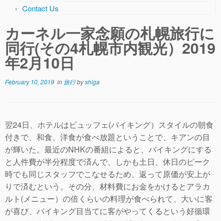
Contact Us
カーネル一家念願の札幌旅行に
同行(その4札幌市内観光）2019
年2月10日
February 10, 2019
in
旅行
by
shiga
翌24日、ホテルはビュッフェ(バイキング）スタイルの朝食
付きで、和食、洋食が食べ放題ということで、キアンの目
が輝いた。最近のNHKの番組によると、バイキングにする
と人件費が半分程度で済んで、しかも土日、休日のピーク
時でも同じスタッフでこなせるため、返って原価が安上が
りで済むという。その分、材料費にお金をかけるとアラカ
ルト(メニュー）の倍くらいの料理が食べられて、大いに客
が喜び、バイキング目当てに客がやってくるという好循環